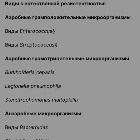
Виды с естественной резистентностью
Аэробные грамположительные микроорганизмы
Виды
Enterococcus
§
Виды
Streptococcu
s
§
Аэробные грамотрицательные микроорганизмы
Burkholderia
cepacia
Legionella
pneumophila
Stenotrophomonas
maltophilia
Анаэробные микроорганизмы
Виды
Bacteroides