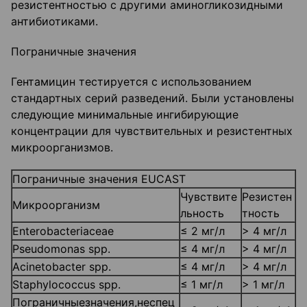
резистентностью с другими аминогликозидными
антибиотиками.
Пограничные значения
Гентамицин тестируется с использованием
стандартных серий разведений. Были установлены
следующие минимальные ингибирующие
концентрации для чувствительных и резистентных
микроорганизмов.
Пограничные значения EUCAST
Чувствите
Резистен
Микроорганизм
льность
тность
Enterobacteriaceae
≤ 2 мг/л
> 4 мг/л
Pseudomonas spp.
≤ 4 мг/л
> 4 мг/л
Acinetobacter spp.
≤ 4 мг/л
> 4 мг/л
Staphylococcus spp.
≤ 1 мг/л
> 1 мг/л
Пограничныезначения,неспец