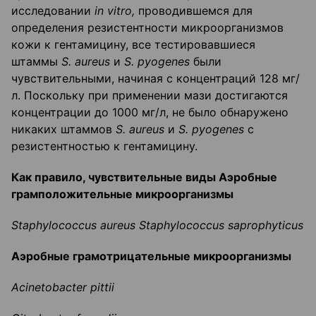
исследовании
in
vitro
,
проводившемся для
определения резистентности микроорганизмов
кожи к гентамицину, все тестировавшиеся
штаммы
S
.
aureus
и
S
.
pyogenes
были
чувствительными, начиная с концентраций 128 мг/
л. Поскольку при применении мази достигаются
концентрации до 1000 мг/л, не было обнаружено
никаких штаммов
S
.
aureus
и
S
.
pyogenes
с
резистентностью к гентамицину.
Как правило, чувствительные виды Аэробные
грамположительные микроорганизмы
Staphylococcus
aureus
Staphyloc
occus
saprophyticus
Аэробные грамотрицательные микроорганизмы
Acinetobacter
pittii