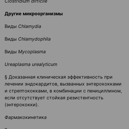
Clostridium
difficile
Другие микроорганизмы
Виды
Chlamydia
Виды
Chlamydophila
Виды
Mycoplasma
Ureaplasma
urealyticum
§ Доказанная клиническая эффективность при
лечении эндокардитов, вызванных энтерококками
и стрептококками, в комбинации с пенициллином,
если отсутствует стойкая резистентность
(энтерококки).
Фармакокинетика