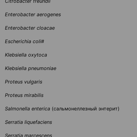
Citrobacter
freundii
Enterobacter
aerogenes
Enterobacter cloacae
Escherichia coli
#
Klebsiella
oxytoca
Klebsiella pneumoniae
Proteus vulgaris
Proteus mirabilis
Salmonella
enterica
(сальмонеллезный энтерит)
Serratia
liquefaciens
Serratia
marcescens