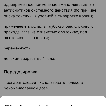
одновременное применение аминогликозидных
антибиотиков системного действия (по причине
риска токсичных уровней в сыворотке крови);
применение в области глубоких ран, слухового
прохода, глаз, на слизистых оболочках, под
окклюзионные повязки;
беременность;
детский возраст до 1 года.
Передозировка
Препарат следует использовать только в
рекомендованной дозе.
Симптомы:
избыточное или длительное
применение местных глюкокортикоидов может