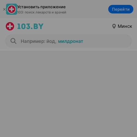
Установить приложение
Перейти
103: поиск лекарств и врачей
Минск
Например: йод
,
милдронат