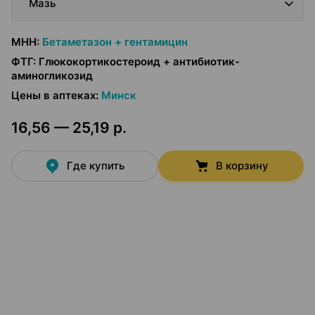
Мазь
МНН
:
Бетаметазон + гентамицин
ФТГ
:
Глюкокортикостероид + антибиотик-
аминогликозид
Цены в аптеках
:
Минск
16,56 — 25,19 р.
Где купить
В корзину