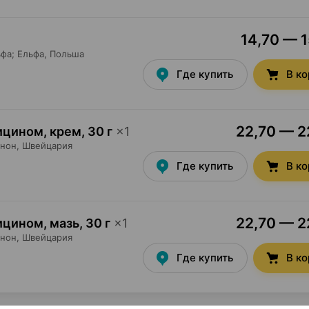
14,70 — 1
фа; Ельфа
, Польша
Где купить
В к
22,70 — 22
ицином, крем
,
30 г
×
1
анон
, Швейцария
Где купить
В к
22,70 — 22
ицином, мазь
,
30 г
×
1
анон
, Швейцария
Где купить
В к