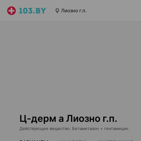
Лиозно г.п.
Ц-дерм а Лиозно г.п.
Действующее вещество
:
Бетаметазон + гентамицин