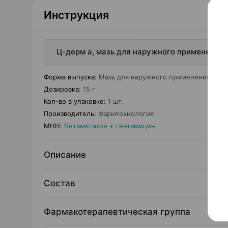
Инструкция
Ц-дерм а, мазь для наружного применения, 
Форма выпуска
:
Мазь для наружного применения
Дозировка
:
15 г
Кол-во в упаковке
:
1 шт.
Производитель
:
Фармтехнология
МНН
:
Бетаметазон + гентамицин
Описание
Состав
Фармакотерапевтическая группа