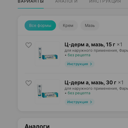
ВАРИАНТЫ
АНАЛОГИ
ИНСТРУКЦИЯ
Все формы
Крем
Мазь
Ц-дерм а, мазь
,
15 г
×
1
для наружного применения,
Фар
•
без рецепта
Инструкция
Ц-дерм а, мазь
,
30 г
×
1
для наружного применения,
Фар
•
без рецепта
Инструкция
Аналоги