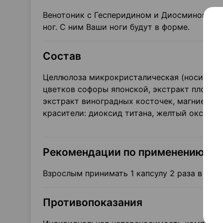
Венотоник с Гесперидином и Диосмином. Сп
ног. С ним Ваши ноги будут в форме.
Состав
Целлюлоза микрокристалическая (носитель),
цветков софоры японской, экстракт плодов 
экстракт виноградных косточек, магниевая
красители: диоксид титана, желтый оксид ж
Рекомендации по применению
Взрослым принимать 1 капсулу 2 раза в ден
Противопоказания