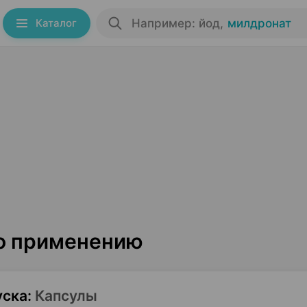
Каталог
Например: йод
,
милдронат
по применению
уска
:
Капсулы