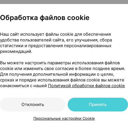
особствует укреплению вен. Снятию напряжения и уст
Обработка файлов cookie
Наш сайт использует файлы cookie для обеспечения
удобства пользователей сайта, его улучшения, сбора
 экстракт плодов померанца (геспередин), желатин, э
статистики и предоставления персонализированных
конского каштана, экстракт плодов померанца (диосми
рекомендаций.
 соль стеариновой кислоты (антислеживающий агент),
Вы можете настроить параметры использования файлов
елеза.
cookie или изменить свое согласие в более позднее время.
Для получения дополнительной информации о целях,
сроках и порядке использования файлов cookie вы можете
ознакомиться с нашей
Политикой обработки файлов cookie
ь во время еды. Продолжительность приема – 1 месяц.
Отклонить
Принять
Персональные настройки Cookie