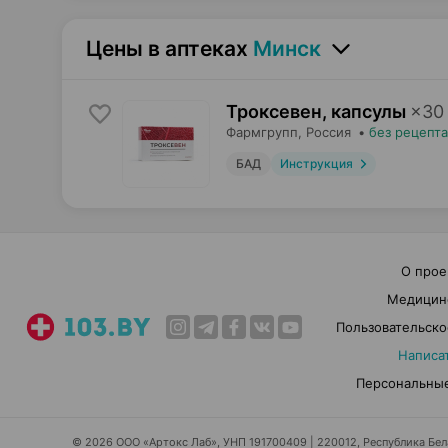
Цены в аптеках
Минск
Троксевен, капсулы
×
30
Фармгрупп
, Россия
•
без рецепта
БАД
Инструкция
О прое
Медицин
Пользовательско
Написа
Персональные
© 2026 ООО «Артокс Лаб», УНП 191700409 | 220012, Республика Белар