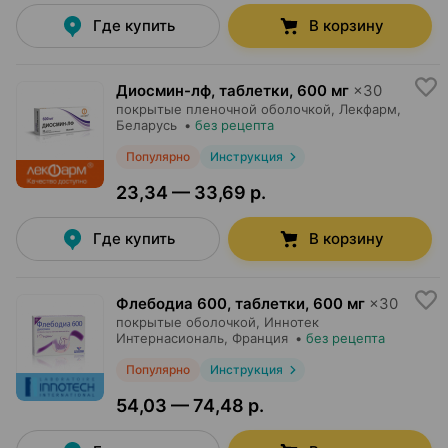
Где купить
В корзину
Диосмин-лф, таблетки
,
600 мг
×
30
покрытые пленочной оболочкой,
Лекфарм
,
Беларусь
•
без рецепта
Популярно
Инструкция
23,34 — 33,69 р.
Где купить
В корзину
Флебодиа 600, таблетки
,
600 мг
×
30
покрытые оболочкой,
Иннотек
Интернасиональ
, Франция
•
без рецепта
Популярно
Инструкция
54,03 — 74,48 р.