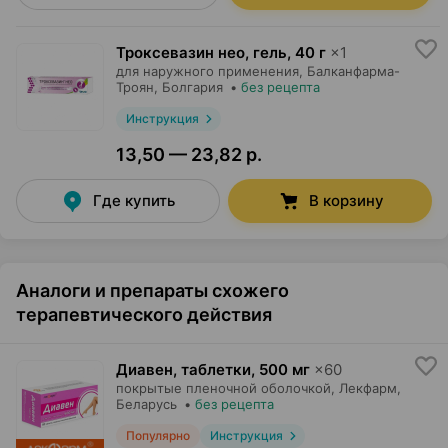
Троксевазин нео, гель
,
40 г
×
1
для наружного применения,
Балканфарма-
Троян
, Болгария
•
без рецепта
Инструкция
13,50 — 23,82 р.
Где купить
В корзину
Аналоги и препараты схожего
терапевтического действия
Диавен, таблетки
,
500 мг
×
60
покрытые пленочной оболочкой,
Лекфарм
,
Беларусь
•
без рецепта
Популярно
Инструкция