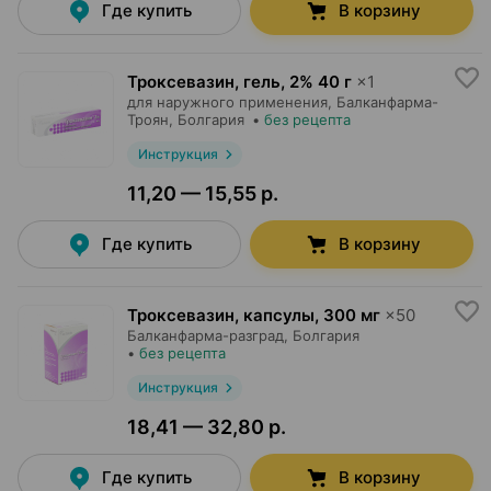
Где купить
В корзину
Троксевазин, гель
,
2% 40 г
×
1
для наружного применения,
Балканфарма-
Троян
, Болгария
•
без рецепта
Инструкция
11,20 — 15,55 р.
Где купить
В корзину
Троксевазин, капсулы
,
300 мг
×
50
Балканфарма-разград
, Болгария
•
без рецепта
Инструкция
18,41 — 32,80 р.
Где купить
В корзину