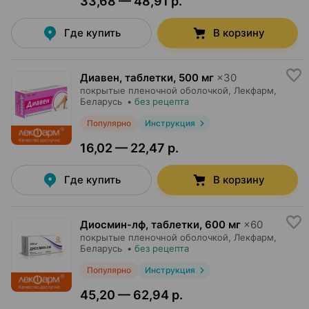
33,68 — 48,91 р.
Где купить
В корзину
Диавен, таблетки
,
500 мг
×
30
покрытые пленочной оболочкой,
Лекфарм
,
Беларусь
•
без рецепта
Популярно
Инструкция
16,02 — 22,47 р.
Где купить
В корзину
Диосмин-лф, таблетки
,
600 мг
×
60
покрытые пленочной оболочкой,
Лекфарм
,
Беларусь
•
без рецепта
Популярно
Инструкция
45,20 — 62,94 р.