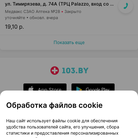
ул. Тимирязева, д. 74А (ТРЦ Palazzo, вход со стороны ул. Тимирязева)
Медвакс СЗАО Аптека №28
Закрыто
уточняйте
обновл. вчера
19,10 р.
Показать еще
Обработка файлов cookie
О проекте
Новости проекта
Наш сайт использует файлы cookie для обеспечения
удобства пользователей сайта, его улучшения, сбора
Размещение рекламы
Медицинский маркетинг
статистики и предоставления персонализированных
Публичный договор
Доставка