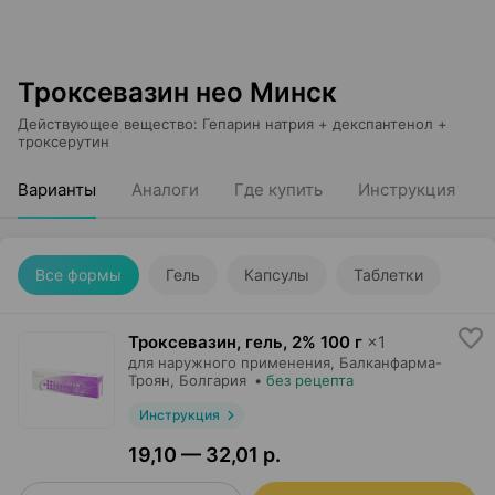
Троксевазин нео Минск
Действующее вещество
:
Гепарин натрия + декспантенол +
троксерутин
Варианты
Аналоги
Где купить
Инструкция
Все формы
Гель
Капсулы
Таблетки
Троксевазин, гель
,
2% 100 г
×
1
для наружного применения,
Балканфарма-
Троян
, Болгария
•
без рецепта
Инструкция
19,10 — 32,01 р.