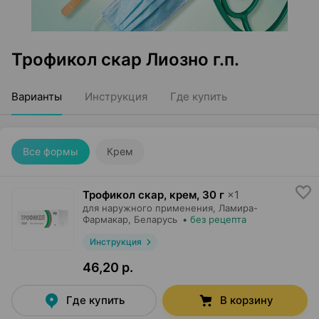
Трофикол скар Лиозно г.п.
Варианты
Инструкция
Где купить
Все формы
Крем
Трофикол скар, крем
,
30 г
×
1
для наружного применения,
Ламира-
Фармакар
, Беларусь
•
без рецепта
Инструкция
46,20 р.
Где купить
В корзину