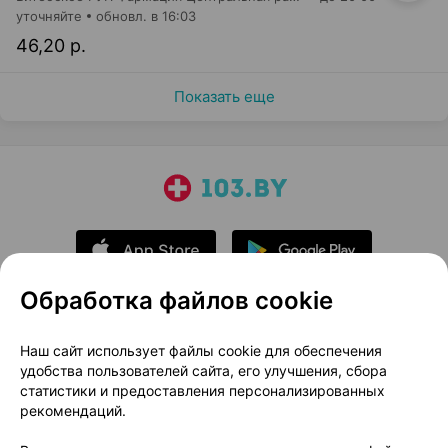
уточняйте
обновл. в 16:03
46,20 р.
Показать еще
Обработка файлов cookie
О проекте
Новости проекта
Наш сайт использует файлы cookie для обеспечения
удобства пользователей сайта, его улучшения, сбора
Размещение рекламы
Медицинский маркетинг
статистики и предоставления персонализированных
Публичный договор
Доставка
рекомендаций.
Пользовательское соглашение