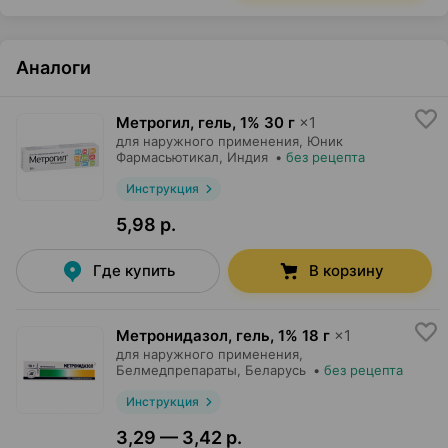
Аналоги
Метрогил, гель
,
1% 30 г
×
1
для наружного применения,
Юник
Фармасьютикал
, Индия
•
без рецепта
Инструкция
5,98 р.
Где купить
В корзину
Метронидазол, гель
,
1% 18 г
×
1
для наружного применения,
Белмедпрепараты
, Беларусь
•
без рецепта
Инструкция
3,29 — 3,42 р.