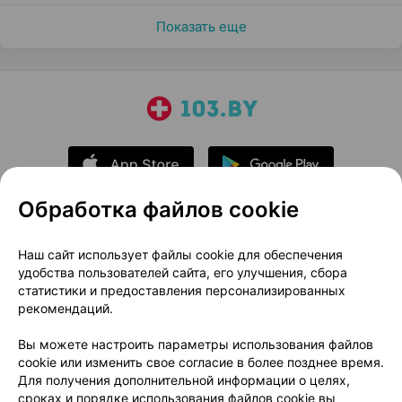
Показать еще
Обработка файлов cookie
О проекте
Новости проекта
Наш сайт использует файлы cookie для обеспечения
удобства пользователей сайта, его улучшения, сбора
Размещение рекламы
Медицинский маркетинг
статистики и предоставления персонализированных
Публичный договор
Доставка
рекомендаций.
Пользовательское соглашение
Вы можете настроить параметры использования файлов
Способы оплаты
Вакансии
Партнеры
cookie или изменить свое согласие в более позднее время.
Написать руководителю 103.by
Для получения дополнительной информации о целях,
сроках и порядке использования файлов cookie вы