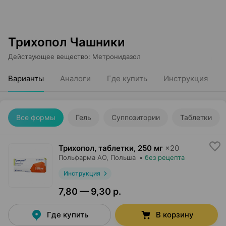
Трихопол Чашники
Действующее вещество
:
Метронидазол
Варианты
Аналоги
Где купить
Инструкция
Все формы
Гель
Суппозитории
Таблетки
Трихопол, таблетки
,
250 мг
×
20
Польфарма AO
, Польша
•
без рецепта
Инструкция
7,80 — 9,30 р.
Где купить
В корзину