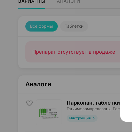
ВАРИАНТЫ
АНАЛОГИ
Все формы
Таблетки
Препарат отсутствует в продаже
Аналоги
Паркопан, таблетки
,
2 м
Татхимфармпрепараты
, Россия
•
Инструкция