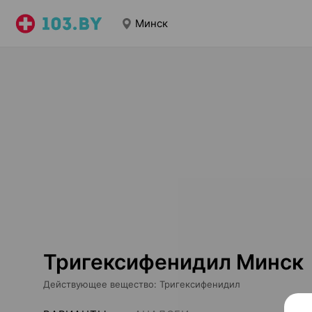
Минск
Тригексифенидил Минск
Действующее вещество
:
Тригексифенидил