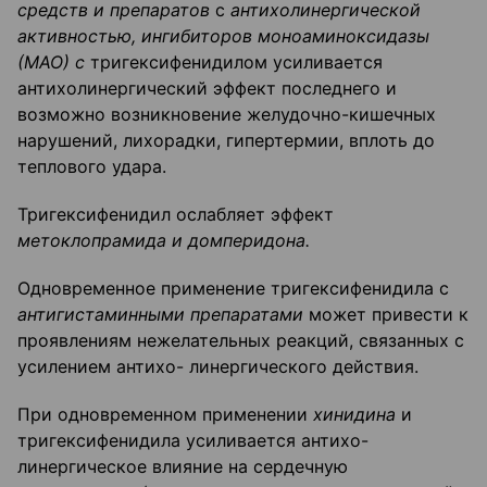
средств и препаратов
с
антихолинергической
активностью, ингибиторов моноаминоксидазы
(МАО) с
тригексифенидилом усиливается
антихолинергический эффект последнего и
возможно возникновение желудочно-кишечных
нарушений, лихорадки, гипертермии, вплоть до
теплового удара.
Тригексифенидил ослабляет эффект
метоклопрамида и домперидона.
Одновременное применение тригексифенидила с
антигистаминными препаратами
может привести к
проявлениям нежелательных реакций, связанных с
усилением антихо- линергического действия.
При одновременном применении
хинидина
и
тригексифенидила усиливается антихо-
линергическое влияние на сердечную