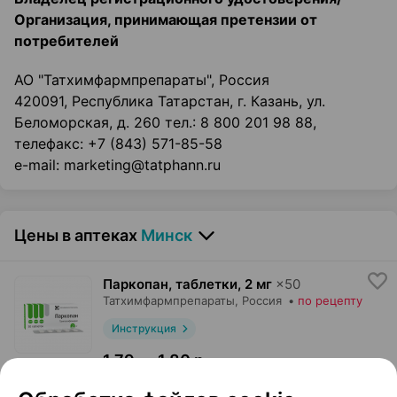
Организация, принимающая претензии от
потребителей
АО "Татхимфармпрепараты", Россия
420091, Республика Татарстан, г. Казань, ул.
Беломорская, д. 260 тел.: 8 800 201 98 88,
телефакс: +7 (843) 571-85-58
e-mail: marketing@tatphann.ru
Цены в аптеках
Минск
Паркопан, таблетки
,
2 мг
×
50
Татхимфармпрепараты
, Россия
•
по рецепту
Инструкция
1,79 — 1,80 р.