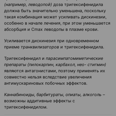
(например, леводопой)
доза тригексифенидила
должна быть значительно уменьшена, поскольку
такая комбинация может усиливать дискинезии,
особенно в начале лечения, при этом уменьшается
абсорбция и Сmах леводопы в плазме крови.
Усиливается дискинезия при одновременном
приеме
транквилизаторов
и тригексифенидила.
Тригексифенидил и
парасимпатомиметические
препараты {пилокарпин, карбахол, нео- стигмин)
являются антагонистами, поэтому применять их
совместно нельзя вследствие увеличения
антимускариновых побочных эффектов.
Каннабиноиды, барбитураты, опиаты, алкоголь –
возможны аддитивные эффекты с
тригексифенидилом.