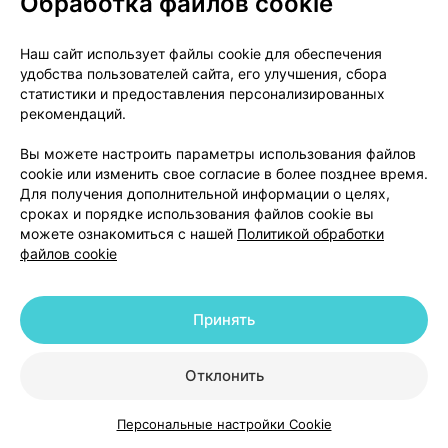
Обработка файлов cookie
Где купить
В корзину
Наш сайт использует файлы cookie для обеспечения
удобства пользователей сайта, его улучшения, сбора
статистики и предоставления персонализированных
рекомендаций.
Вы можете настроить параметры использования файлов
cookie или изменить свое согласие в более позднее время.
Для получения дополнительной информации о целях,
сроках и порядке использования файлов cookie вы
можете ознакомиться с нашей
Политикой обработки
файлов cookie
О проекте
Новости проекта
Размещение рекламы
Медицинский маркетинг
Принять
Публичный договор
Доставка
Пользовательское соглашение
Отклонить
Способы оплаты
Вакансии
Партнеры
Написать руководителю 103.by
Персональные настройки Cookie
Каталог
Корзина
Избранное
Профиль
Написать в поддержку