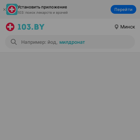
Установить приложение
Перейти
103: поиск лекарств и врачей
Минск
Например: йод
,
милдронат