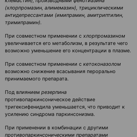
клемастин), производными фенотиазина
(хлорпромазин, алимемазин), трициклическими
антидепрессантами (имипрамин, амитриптилин,
тримипрамин).
При совместном применении с
хлорпромазином
увеличивается его метаболизм, в результате чего
возможно уменьшение его концентрации в плазме.
При совместном применении с
кетоконазолом
возможно снижение всасывания перорально
принимаемого препарата.
Под влиянием
резерпина
противопаркинсоническое действие
тригексифенидила уменьшается, что приводит к
усилению синдрома паркинсонизма.
При применении в комбинации с другими
противопаркинсоническими препаратами