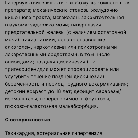
Гиперчувствительность к любому из компонентов
препарата; механические стенозы желудочно-
кишечного тракта; мегаколон; закрытоугольная
глаукома; задержка мочи; гиперплазия
предстательной железы (с наличием остаточной
мочи); тахиаритмии; острое отравление
алкоголем, наркотиками или психотропными
лекарственными средствами, в том числе
опиоидами; поздняя дискинезия (т.к.
тригексифенидил может спровоцировать или
усугубить течение поздней дискинезии);
беременность и период грудного вскармливания;
детский возраст до 18 лет; дефицит сахаразы/
изомальтазы, непереносимость фруктозы,
глюкозо-галактозная мальабсорбция.
С осторожностью
Тахикардия, артериальная гипертензия,