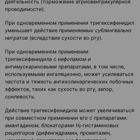
деятельность (торможение атриовентрикулярной
проводимости).
При одновременном применении тригексифенидил
уменьшает действие применяемых
сублингвально
нитратов
(вследствие сухости во рту).
При одновременном применении
тригексифенидила с
нефопамом и
антимускариновыми препаратами,
в том числе,
используемыми ингаляционно, может усиливаться
частота и тяжесть антихолинэргических побочных
эффектов, таких как сухость во рту, запор,
сонливость.
Действие тригексифенидила может увеличиваться
при совместном применении его с препаратами:
амантадином, блокаторами Н¡-гистаминовых
рецепторов (дифенгидрамин, прометазин,