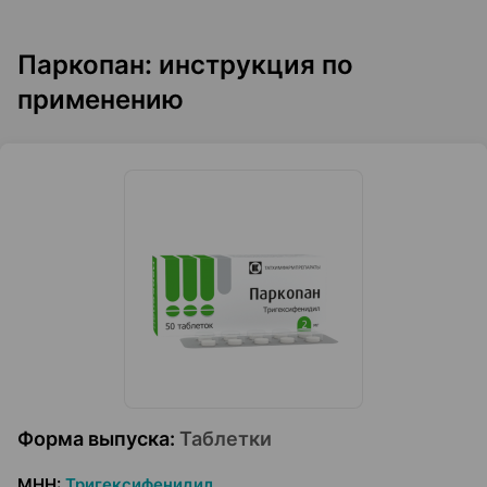
Паркопан: инструкция по
применению
Форма выпуска
:
Таблетки
МНН
:
Тригексифенидил