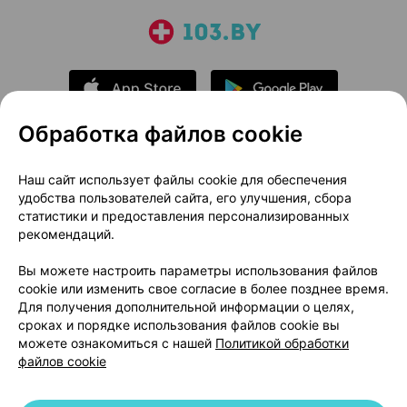
Обработка файлов cookie
О проекте
Новости проекта
Наш сайт использует файлы cookie для обеспечения
удобства пользователей сайта, его улучшения, сбора
Размещение рекламы
Медицинский маркетинг
статистики и предоставления персонализированных
Публичный договор
Доставка
рекомендаций.
Пользовательское соглашение
Вы можете настроить параметры использования файлов
Способы оплаты
Вакансии
Партнеры
cookie или изменить свое согласие в более позднее время.
Написать руководителю 103.by
Для получения дополнительной информации о целях,
сроках и порядке использования файлов cookie вы
Написать в поддержку
можете ознакомиться с нашей
Политикой обработки
Персональные настройки Cookie
файлов cookie
Обработка персональных данных