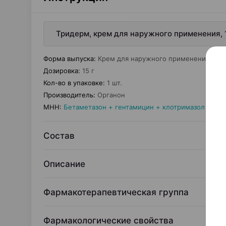
Тридерм, крем для наружного применения, 
Форма выпуска
:
Крем для наружного применения
Дозировка
:
15 г
Кол-во в упаковке
:
1 шт.
Производитель
:
Органон
МНН
:
Бетаметазон + гентамицин + клотримазол
Состав
Описание
Фармакотерапевтическая группа
Фармакологические свойства