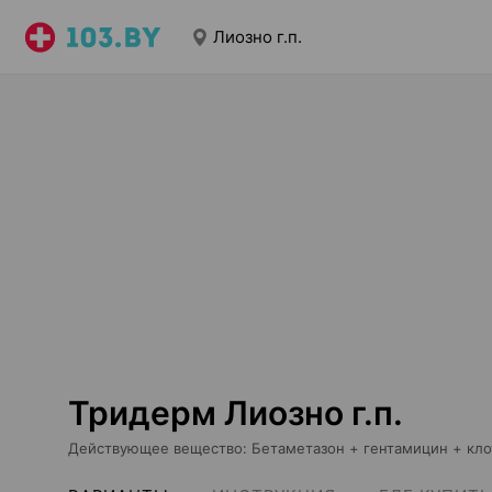
Лиозно г.п.
Тридерм Лиозно г.п.
Действующее вещество
:
Бетаметазон + гентамицин + кл