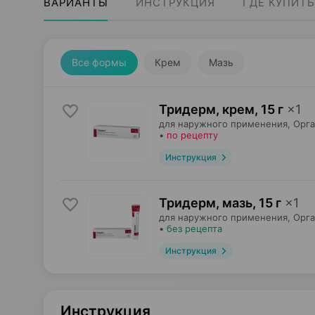
ВАРИАНТЫ
ИНСТРУКЦИЯ
ГДЕ КУПИТЬ
Все формы
Крем
Мазь
Тридерм, крем
,
15 г
×
1
для наружного применения,
Орг
•
по рецепту
Инструкция
Тридерм, мазь
,
15 г
×
1
для наружного применения,
Орг
•
без рецепта
Инструкция
Инструкция