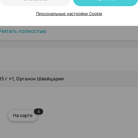
Персональные настройки Cookie
Читать полностью
15 г ×1, Органон Швейцария
4
На карте