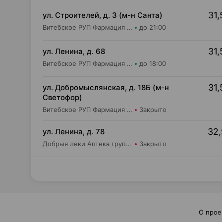
31,
ул. Строителей, д. 3 (м-н Санта)
Витебское РУП Фармация Аптека №405
до 21:00
31,
ул. Ленина, д. 68
Витебское РУП Фармация Центральная районная аптека №16
до 18:00
31,
ул. Добромыслянская, д. 18Б (м-н
Светофор)
Витебское РУП Фармация Аптека №403
Закрыто
32,
ул. Ленина, д. 78
Добрыя леки Аптека групп Север ЗАО Аптека №31
Закрыто
О прое