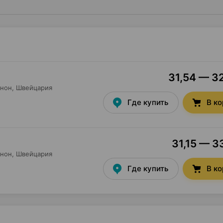
31,54 — 32
анон
, Швейцария
Где купить
В к
31,15 — 3
анон
, Швейцария
Где купить
В к