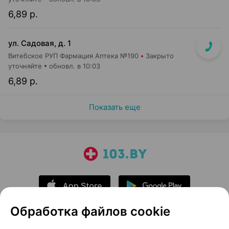
6,89 р.
ул. Садовая, д. 1
Витебское РУП Фармация Аптека №190
Закрыто
уточняйте
обновл. в 10:03
6,89 р.
Показать еще
Обработка файлов cookie