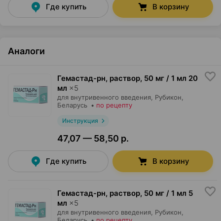
Где купить
В корзину
Аналоги
Гемастад-рн, раствор
,
50 мг / 1 мл 20
мл
×
5
для внутривенного введения,
Рубикон
,
Беларусь
•
по рецепту
Инструкция
47,07 — 58,50 р.
Где купить
В корзину
Гемастад-рн, раствор
,
50 мг / 1 мл 5
мл
×
5
для внутривенного введения,
Рубикон
,
Беларусь
•
по рецепту