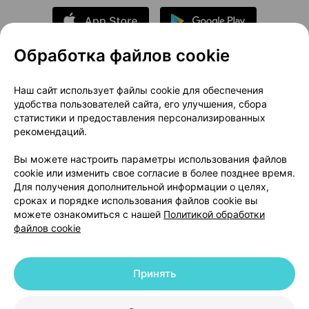
Обработка файлов cookie
О проекте
Новости проекта
Наш сайт использует файлы cookie для обеспечения
удобства пользователей сайта, его улучшения, сбора
Размещение рекламы
Медицинский маркетинг
статистики и предоставления персонализированных
Публичный договор
Доставка
рекомендаций.
Пользовательское соглашение
Вы можете настроить параметры использования файлов
Способы оплаты
Вакансии
Партнеры
cookie или изменить свое согласие в более позднее время.
Написать руководителю 103.by
Для получения дополнительной информации о целях,
сроках и порядке использования файлов cookie вы
Написать в поддержку
можете ознакомиться с нашей
Политикой обработки
Персональные настройки Cookie
файлов cookie
Обработка персональных данных
Принять
© 2026 ООО «Артокс Лаб», УНП 191700409 | 220012, Республика Беларусь,
г. Минск, улица Толбухина, 2, пом. 16 | help@103.by
|
Служба поддержки
+375 291212755