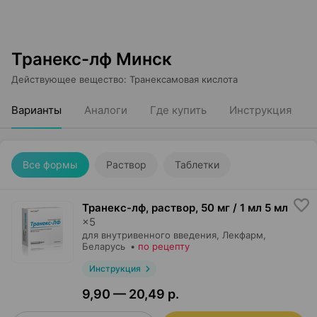
Транекс-лф Минск
Действующее вещество
:
Транексамовая кислота
Варианты
Аналоги
Где купить
Инструкция
Все формы
Раствор
Таблетки
Транекс-лф, раствор
,
50 мг / 1 мл 5 мл
×
5
для внутривенного введения,
Лекфарм
,
Беларусь
•
по рецепту
Инструкция
9,90 — 20,49 р.