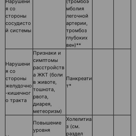
Нарушени
(тромбоэ
я со
мболия
стороны
легочной
сосудисто
артерии,
й системы
тромбоз
глубоких
вен)**
Признаки и
симптомы
Нарушени
расстройств
я со
а ЖКТ (боли
стороны
Панкреати
в животе,
желудочно
т*
тошнота,
-кишечног
рвота,
о тракта
диарея,
метеоризм)
Холелитиа
Повышение
з (см.
уровня
раздел