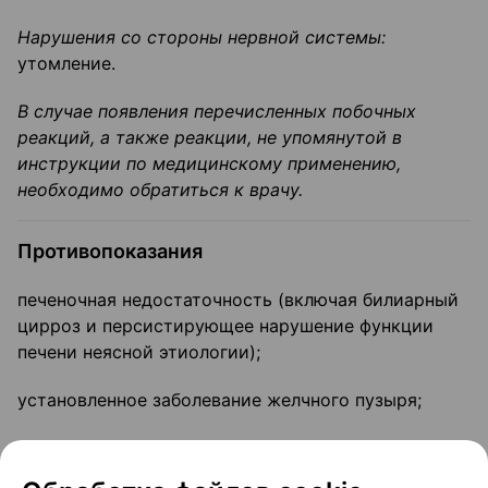
Нарушения со стороны нервной системы:
утомление.
В случае появления перечисленных побочных
реакций, а также реакции, не упомянутой в
инструкции по медицинскому применению,
необходимо обратиться к врачу.
Противопоказания
печеночная недостаточность (включая билиарный
цирроз и персистирующее нарушение функции
печени неясной этиологии);
установленное заболевание желчного пузыря;
тяжелое хроническое заболевание почек;