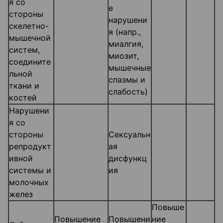
я со
е
стороны
нарушени
скелетно-
я (напр.,
мышечной
миалгия,
систем,
миозит,
соедините
мышечные
льной
спазмы и
ткани и
слабость)
костей
Нарушени
я со
стороны
Сексуальн
репродукт
ая
ивной
дисфункц
системы и
ия
молочных
желез
Повыше
Повышение
Повышени
ние