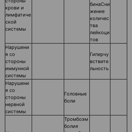
стороны
бинаСни
крови и
жение
лимфатиче
количес
ской
тва
системы
лейкоци
тов
Нарушени
я со
Гиперчу
стороны
вствите
иммунной
льность
системы
Нарушени
я со
Головные
стороны
боли
нервной
системы
Тромбоэм
болия