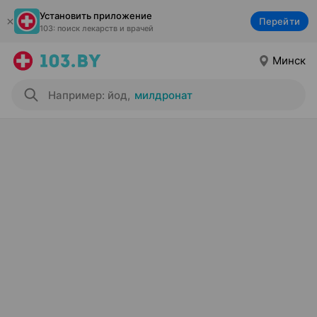
Установить приложение
Перейти
103: поиск лекарств и врачей
Минск
Например: йод
,
милдронат