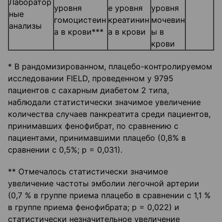
Лаборатор
уровня
е уровня
уровня
ные
гомоцистеин
креатинин
мочевин
анализы
а в крови***
а в крови
ы в
крови
* В рандомизированном, плацебо-контролируемом
исследовании FIELD, проведенном у 9795
пациентов с сахарным диабетом 2 типа,
наблюдали статистически значимое увеличение
количества случаев панкреатита среди пациентов,
принимавших фенофибрат, по сравнению с
пациентами, принимавшими плацебо (0,8% в
сравнении с 0,5%; р = 0,031).
** Отмечалось статистически значимое
увеличение частоты эмболии легочной артерии
(0,7 % в группе приема плацебо в сравнении с 1,1 %
в группе приема фенофибрата; р = 0,022) и
статистически незначительное увеличение