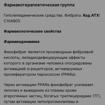
Фармакотерапевтическая группа
Гиполипидемические средства. Фибраты.
Код
ATX
:
С10АВ05.
Фармакологические свойства
Фармакодинамика
Фенофибрат является производным фиброевой
кислоты, липидмодифицирующие эффекты
которого в организме человека опосредованы
активацией α-рецепторов, активируемых
пролифератором пероксисом (PPARα).
Через активацию PPARα фенофибрат усиливает
липолиз и выведение из плазмы крови
атерогенных частиц, богатых триглицеридами (ТГ),
путем активации липопротеинлипазы и