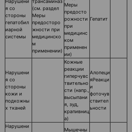
Нарушени
трансаминаз
Меры
я со
(см. раздел
предосто
стороны
Меры
рожности
Гепатит
гепатобил
предосторо
при
иарной
жности при
медицинс
системы
медицинско
ком
м
применен
применении)
ии)
Кожные
реакции
Нарушени
Алопеци
гиперчувс
я со
яРеакци
твительно
стороны
и
сти (напр.,
кожи и
фоточув
высыпани
подкожны
ствител
я, зуд,
х тканей
ьности
крапивниц
а)
Нарушени
Мышечны