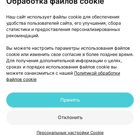
Обработка файлов cookie
хронический или острый панкреатит, за
исключением острого панкреатита вследствие
Наш сайт использует файлы cookie для обеспечения
тяжелой гипертриглицеридемии;
удобства пользователей сайта, его улучшения, сбора
статистики и предоставления персонализированных
установленная фотоаллергия или фототоксическая
рекомендаций.
реакция на фоне лечения фибратами или
кетопрофеном;
Вы можете настроить параметры использования файлов
cookie или изменить свое согласие в более позднее время.
детям до 18 лет;
Для получения дополнительной информации о целях,
сроках и порядке использования файлов cookie вы
можете ознакомиться с нашей
Политикой обработки
гиперчувствительность к активному веществу или
файлов cookie
любому из вспомогательных веществ (см. раздел
«Состав»);
Принять
Кроме того, препарат Трайкор® не следует
принимать пациентам с аллергией на арахис,
арахисовое масло, соевый лецитин или его
Отклонить
производные из-за риска возникновения реакций
гиперчувствительности.
Персональные настройки Cookie
Каталог
Корзина
Избранное
Профиль