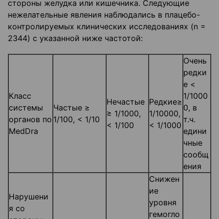
стороны желудка или кишечника. Следующие
нежелательные явления наблюдались в плацебо-
контролируемых клинических исследованиях (n =
2344) с указанной ниже частотой:
Очень
редки
е <
Класс
1/1000
Нечастые
Редкие≥
системы
Частые ≥
0, в
≥ 1/1000,
1/10000,
органов по
1/100, < 1/10
т.ч.
< 1/100
< 1/1000
MedDra
едини
чные
сообщ
ения
Снижен
ие
Нарушени
уровня
я со
гемогло