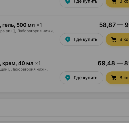
Где купить
В к
58,87 — 90
 гель
,
500 мл
×
1
ра риш],
Лаборатория нижи
,
Где купить
В к
69,48 — 81
, крем
,
40 мл
×
1
щий],
Лаборатория нижи
,
Где купить
В к
и тела [атопичная кожа], 200 мл ×1, Лаборатория нижи