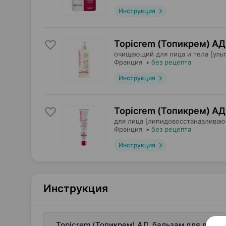
Инструкция
Topicrem (Топикрем) АД,
очищающий для лица и тела [ульт
Франция
•
без рецепта
Инструкция
Topicrem (Топикрем) АД
для лица [липидовосстанавливаю
Франция
•
без рецепта
Инструкция
Инструкция
Topicrem (Топикрем) АД, бальзам для лица 