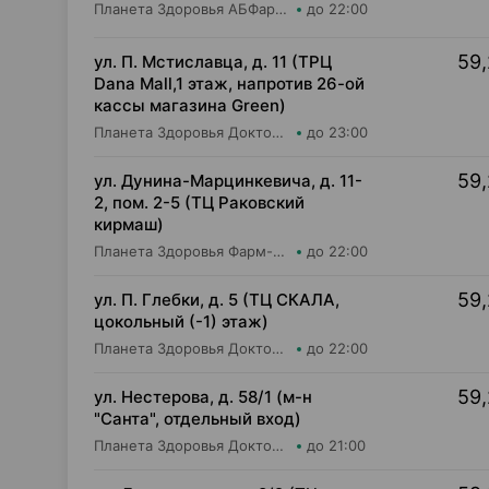
Планета Здоровья АБФармация ИООО Косметический магазин №4
до 22:00
59,
ул. П. Мстиславца, д. 11 (ТРЦ
Dana Mall,1 этаж, напротив 26-ой
кассы магазина Green)
Планета Здоровья Доктор Таир ООО Аптека №26
до 23:00
59,
ул. Дунина-Марцинкевича, д. 11-
2, пом. 2-5 (ТЦ Раковский
кирмаш)
Планета Здоровья Фарм-Продукт ОДО Аптека №24
до 22:00
59,
ул. П. Глебки, д. 5 (ТЦ СКАЛА,
цокольный (-1) этаж)
Планета Здоровья Доктор Время ООО Аптека №50
до 22:00
59,
ул. Нестерова, д. 58/1 (м-н
"Санта", отдельный вход)
Планета Здоровья Доктор Таир ООО Аптека №18
до 21:00