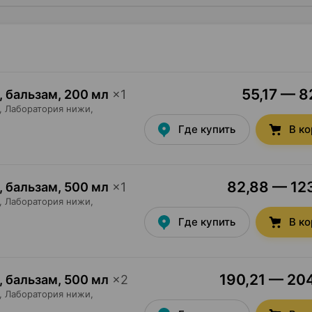
55,17 — 8
, бальзам
,
200 мл
×
1
,
Лаборатория нижи
,
Где купить
В к
82,88 — 123
, бальзам
,
500 мл
×
1
,
Лаборатория нижи
,
Где купить
В к
190,21 — 204
, бальзам
,
500 мл
×
2
,
Лаборатория нижи
,