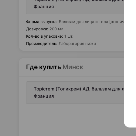
Франция
Форма выпуска
:
Бальзам для лица и тела [атопичная к
Дозировка
:
200 мл
Кол-во в упаковке
:
1 шт.
Производитель
:
Лаборатория нижи
Где купить
Минск
Topicrem (Топикрем) АД, бальзам для лица 
Франция