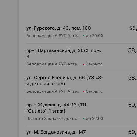
55,
ул. Гурского, д. 43, пом. 160
Белфармация А РУП Аптека №11
до 20:00
58,
пр-т Партизанский, д. 26/2, пом.
4
Белфармация А РУП Аптека №21
Закрыто
58,
ул. Сергея Есенина, д. 66 (УЗ «8-
я детская п-ка»)
Белфармация А РУП Аптека №109
Закрыто
59,
пр-т Жукова, д. 44-13 (ТЦ
"Outleto", 1 этаж)
Планета Здоровья Доктор Время ООО Аптека №21
до 22:00
59,
ул. М. Богдановича, д. 147