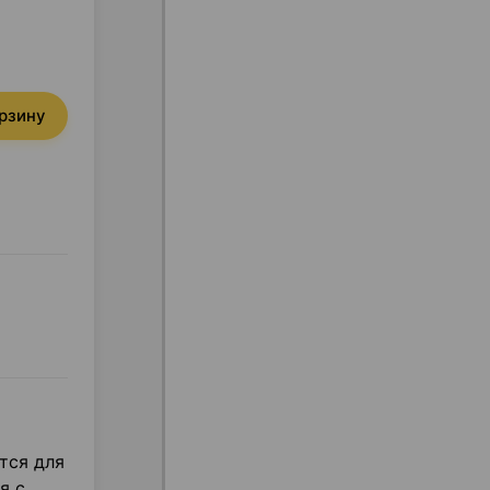
орзину
тся для
я с