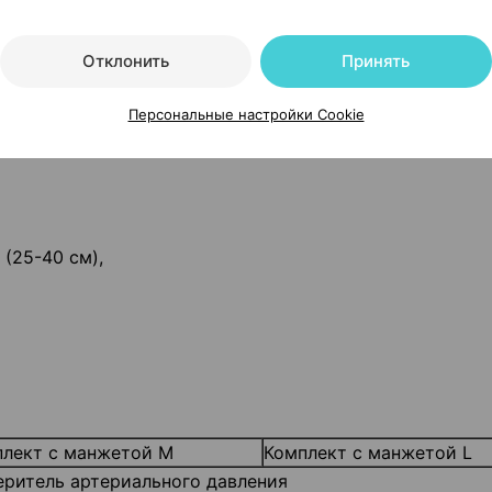
Отклонить
Принять
, Швейцария
Персональные настройки Cookie
 (25-40 см),
плект с манжетой M
Комплект с манжетой L
ритель артериального давления