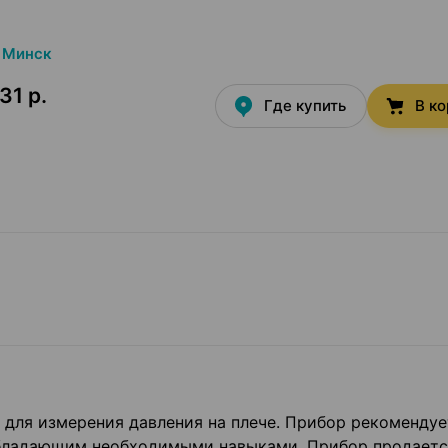
Минск
31 р.
Где купить
В к
тр для измерения давления на плече. Прибор рекомендуе
бладающим необходимыми навыками. Прибор продаетс