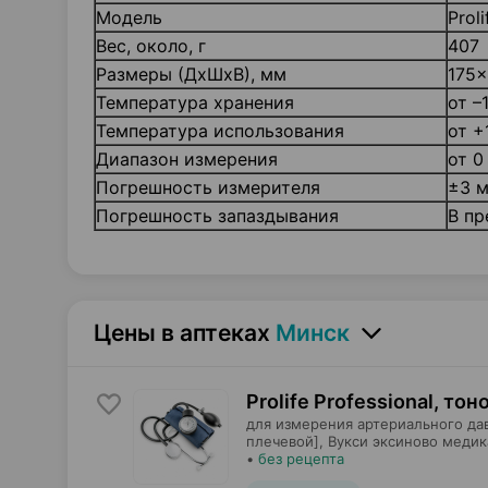
Модель
Proli
Вес, около, г
407
Размеры (ДхШхВ), мм
175
Температура хранения
от –
Температура использования
от +
Диапазон измерения
от 0
Погрешность измерителя
±3 м
Погрешность запаздывания
В пр
Цены в аптеках
Минск
Prolife Professional, то
для измерения артериального да
плечевой],
Вукси эксиново медик
•
без рецепта