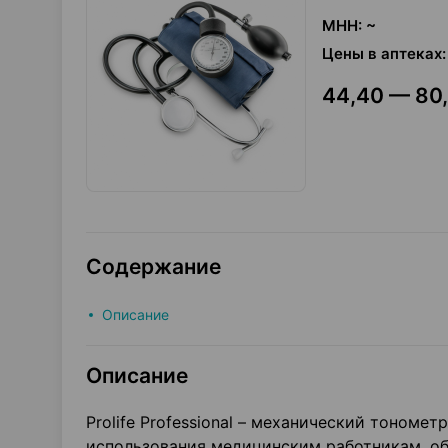
МНН
:
~
Цены в аптеках
:
44,40 — 80,
Содержание
Описание
Описание
Prolife Professional – механический тономе
использования медицинским работникам, о