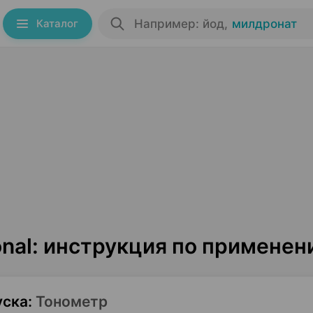
Каталог
Например: йод
,
милдронат
ional: инструкция по примене
уска
:
Тонометр