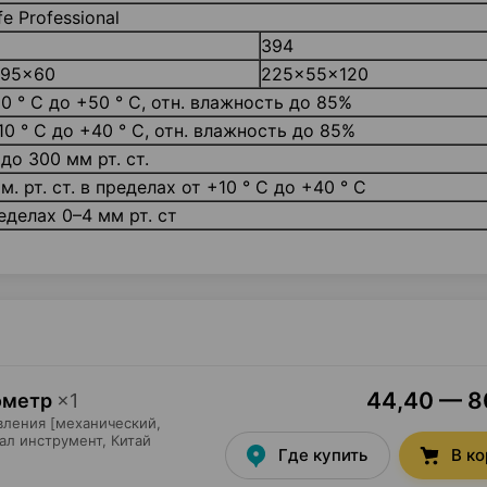
fe Professional
394
x95x60
225x55x120
10 ° С до +50 ° С, отн. влажность до 85%
10 ° С до +40 ° С, отн. влажность до 85%
 до 300 мм рт. ст.
м. рт. ст. в пределах от +10 ° С до +40 ° С
еделах 0–4 мм рт. ст
44,40 — 80
нометр
×
1
вления [механический,
ал инструмент
, Китай
Где купить
В к