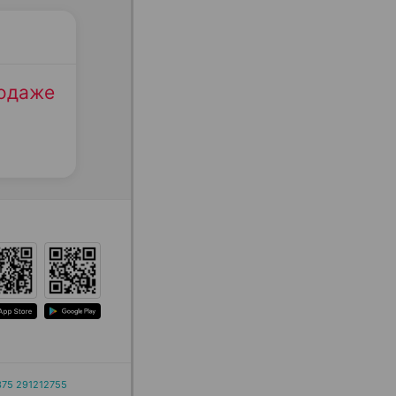
родаже
375 291212755