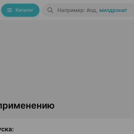
Каталог
Например: йод
,
милдронат
 применению
уска
: