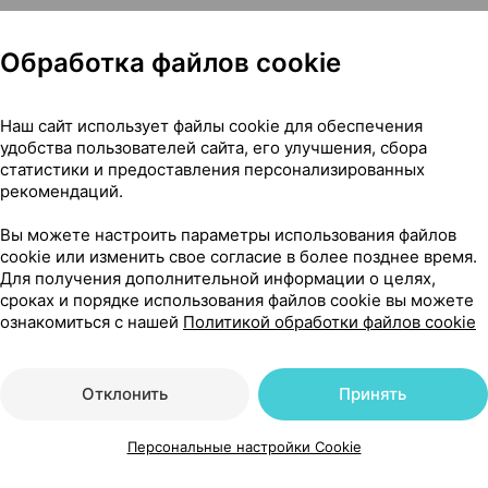
 печени. Дополнительный источник куркуминоидов и а
Обработка файлов cookie
Наш сайт использует файлы cookie для обеспечения
удобства пользователей сайта, его улучшения, сбора
статистики и предоставления персонализированных
рекомендаций.
 приемом пищи.
Вы можете настроить параметры использования файлов
cookie или изменить свое согласие в более позднее время.
Для получения дополнительной информации о целях,
сроках и порядке использования файлов cookie вы можете
ознакомиться с нашей
Политикой обработки файлов cookie
тов. Не рекомендуется беременным и кормящим женщ
льтироваться с врачом.
Отклонить
Принять
Персональные настройки Cookie
употреблять продукт при поврежденной упаковке. Бере