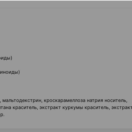
ноиды)
г куркуминоиды)
 мальтодекстрин, кроскарамеллоза натрия носитель,
тана краситель, экстракт куркумы краситель, экстрак
р.