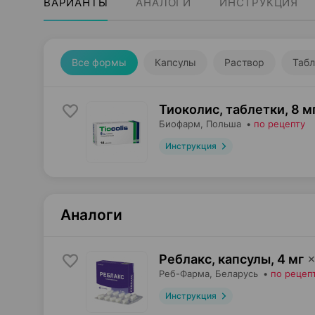
ВАРИАНТЫ
АНАЛОГИ
ИНСТРУКЦИЯ
Все формы
Капсулы
Раствор
Табл
Тиоколис, таблетки
,
8 м
Биофарм
, Польша
•
по рецепту
Инструкция
Аналоги
Реблакс, капсулы
,
4 мг
Реб-Фарма
, Беларусь
•
по рецеп
Инструкция