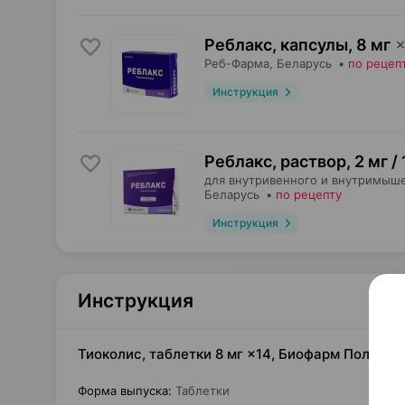
Реблакс, капсулы
,
8 мг
Реб-Фарма
, Беларусь
•
по рецеп
Инструкция
Реблакс, раствор
,
2 мг /
для внутривенного и внутримыше
Беларусь
•
по рецепту
Инструкция
Инструкция
Тиоколис, таблетки 8 мг ×14, Биофарм Польша
Форма выпуска
:
Таблетки