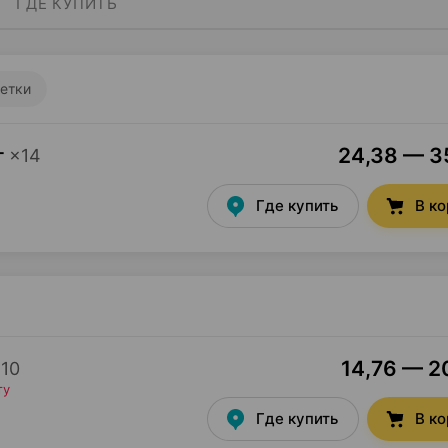
ГДЕ КУПИТЬ
етки
24,38 — 35
г
×
14
Где купить
В к
14,76 — 20
×
10
ту
Где купить
В к