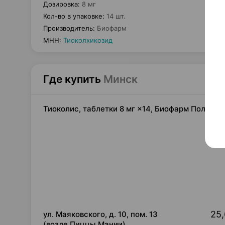
Дозировка
:
8 мг
Кол-во в упаковке
:
14 шт.
Производитель
:
Биофарм
МНН
:
Тиоколхикозид
Где купить
Минск
Тиоколис, таблетки 8 мг ×14, Биофарм Польша
25,
ул. Маяковского, д. 10, пом. 13
(возле Пиццы Мании)