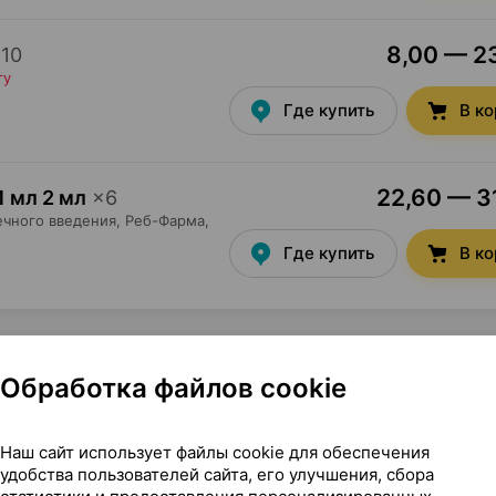
8,00 — 23
×
10
ту
Где купить
В к
22,60 — 31
 1 мл 2 мл
×
6
чного введения,
Реб-Фарма
,
Где купить
В к
Обработка файлов cookie
Наш сайт использует файлы cookie для обеспечения
удобства пользователей сайта, его улучшения, сбора