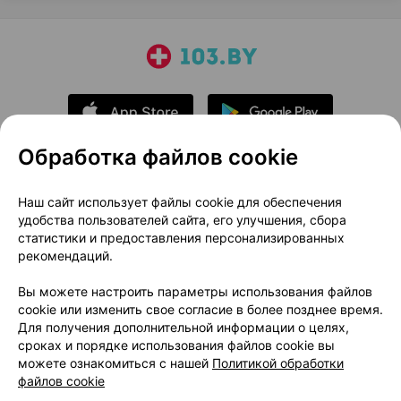
Обработка файлов cookie
О проекте
Новости проекта
Наш сайт использует файлы cookie для обеспечения
удобства пользователей сайта, его улучшения, сбора
Размещение рекламы
Медицинский маркетинг
статистики и предоставления персонализированных
Публичный договор
Доставка
рекомендаций.
Пользовательское соглашение
Вы можете настроить параметры использования файлов
Способы оплаты
Вакансии
Партнеры
cookie или изменить свое согласие в более позднее время.
Написать руководителю 103.by
Для получения дополнительной информации о целях,
сроках и порядке использования файлов cookie вы
Написать в поддержку
можете ознакомиться с нашей
Политикой обработки
Персональные настройки Cookie
файлов cookie
Обработка персональных данных