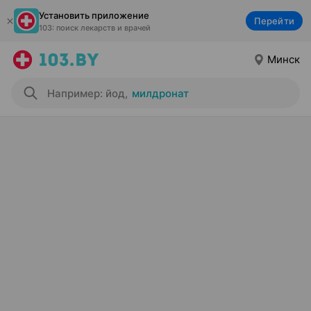
Установить приложение
Перейти
103: поиск лекарств и врачей
Минск
Например: йод
,
милдронат