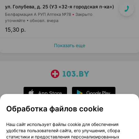
ул. Голубева, д. 25 (УЗ «32-я городская п-ка»)
Белфармация А РУП Аптека №78
Закрыто
уточняйте
обновл. вчера
15,30 р.
Показать еще
Обработка файлов cookie
О проекте
Новости проекта
Наш сайт использует файлы cookie для обеспечения
удобства пользователей сайта, его улучшения, сбора
Размещение рекламы
Медицинский маркетинг
статистики и предоставления персонализированных