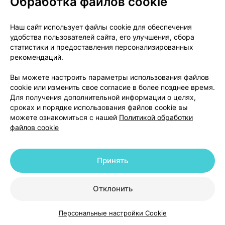
Обработка файлов cookie
картона.
Наш сайт использует файлы cookie для обеспечения
Комплектация 2
удобства пользователей сайта, его улучшения, сбора
статистики и предоставления персонализированных
По одной ячейковой упаковке с одним флаконом и
рекомендаций.
одной ячейковой упаковке с одной ампулой; по
одной ячейковой упаковке с тремя флаконами и
Вы можете настроить параметры использования файлов
cookie или изменить свое согласие в более позднее время.
одной ячейковой упаковке с тремя ампулами; по
Для получения дополнительной информации о целях,
одной ячейковой упаковке с пятью флаконами и
сроках и порядке использования файлов cookie вы
одной ячейковой упаковке с пятью ампулами; по
можете ознакомиться с нашей
Политикой обработки
две ячейковые упаковки с пятью флаконами и две
файлов cookie
ячейковые упаковки с пятью ампулами вместе с
инструкцией по медицинскому применению
Принять
помещают в пачку из картона.
Отклонить
Условия отпуска
По рецепту врача.
Персональные настройки Cookie
Каталог
Корзина
Избранное
Профиль