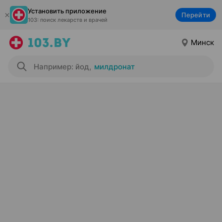
Установить приложение
Перейти
103: поиск лекарств и врачей
Минск
Например: йод
,
милдронат