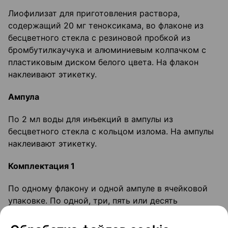
Лиофилизат для приготовления раствора,
содержащий 20 мг теноксикама, во флаконе из
бесцветного стекла с резиновой пробкой из
бромбутилкаучука и алюминиевым колпачком с
пластиковым диском белого цвета. На флакон
наклеивают этикетку.
Ампула
По 2 мл воды для инъекций в ампулы из
бесцветного стекла с кольцом излома. На ампулы
наклеивают этикетку.
Комплектация 1
По одному флакону и одной ампуле в ячейковой
упаковке. По одной, три, пять или десять
ячейковых упаковок вместе с инструкцией по
медицинскому применению помещают в пачку из