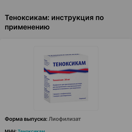
Теноксикам: инструкция по
применению
Форма выпуска
:
Лиофилизат
МНН
:
Теноксикам