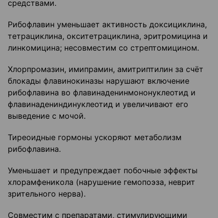
средствами.
Рибофлавин уменьшает активность доксициклина,
тетрациклина, окситетрациклина, эритромицина и
линкомицина; несовместим со стрептомицином.
Хлорпромазин, имипрамин, амитриптилин за счёт
блокады флавинокиназы нарушают включение
рибофлавина во флавинаденинмононуклеотид и
флавинадениндинуклеотид и увеличивают его
выведение с мочой.
Тиреоидные гормоны ускоряют метаболизм
рибофлавина.
Уменьшает и предупреждает побочные эффекты
хлорамфеникола (нарушение гемопоэза, неврит
зрительного нерва).
Совместим с препаратами, стимулирующими