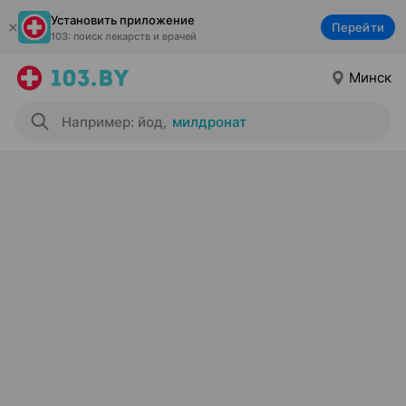
Установить приложение
Перейти
103: поиск лекарств и врачей
Минск
Например: йод
,
милдронат