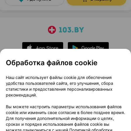
Обработка файлов cookie
О проекте
Новости проекта
Наш сайт использует файлы cookie для обеспечения
удобства пользователей сайта, его улучшения, сбора
Размещение рекламы
Медицинский маркетинг
статистики и предоставления персонализированных
Публичный договор
Доставка
рекомендаций.
Пользовательское соглашение
Вы можете настроить параметры использования файлов
Способы оплаты
Вакансии
Партнеры
cookie или изменить свое согласие в более позднее время.
Написать руководителю 103.by
Для получения дополнительной информации о целях,
сроках и порядке использования файлов cookie вы
Написать в поддержку
можете ознакомиться с нашей
Политикой обработки