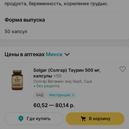
продукта, беременность, кормление грудью.
Форма выпуска
50 капсул
Цены в аптеках
Минск
Solgar (Солгар) Таурин 500 мг,
капсулы
×
50
Солгар Витамин энд Херб
, Сша
•
без рецепта
БАД
Инструкция
60,52 — 80,14 р.
Где купить
В корзину