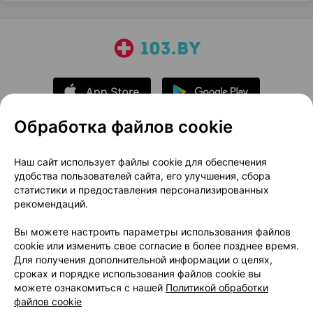
Обработка файлов cookie
О проекте
Новости проекта
Наш сайт использует файлы cookie для обеспечения
удобства пользователей сайта, его улучшения, сбора
Размещение рекламы
Медицинский маркетинг
статистики и предоставления персонализированных
Публичный договор
Доставка
рекомендаций.
Пользовательское соглашение
Вы можете настроить параметры использования файлов
Способы оплаты
Вакансии
Партнеры
cookie или изменить свое согласие в более позднее время.
Написать руководителю 103.by
Для получения дополнительной информации о целях,
сроках и порядке использования файлов cookie вы
Написать в поддержку
можете ознакомиться с нашей
Политикой обработки
Персональные настройки Cookie
файлов cookie