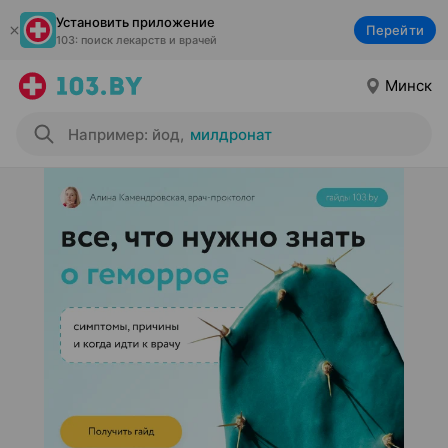
Установить приложение
Перейти
103: поиск лекарств и врачей
Минск
Например: йод
,
милдронат