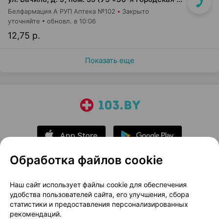
Белфармация А РУП Аптека №102
Закрыто
уточняйте
обновл. в 10:06
12,75 р.
Показать еще
Обработка файлов cookie
О проекте
Новости проекта
Наш сайт использует файлы cookie для обеспечения
удобства пользователей сайта, его улучшения, сбора
Размещение рекламы
Медицинский маркетинг
статистики и предоставления персонализированных
Публичный договор
Доставка
рекомендаций.