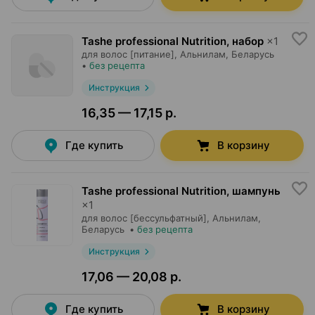
Tashe professional Nutrition, набор
×
1
для волос [питание],
Альнилам
, Беларусь
•
без рецепта
Инструкция
16,35 — 17,15 р.
Где купить
В корзину
Tashe professional Nutrition, шампунь
×
1
для волос [бессульфатный],
Альнилам
,
Беларусь
•
без рецепта
Инструкция
17,06 — 20,08 р.
Где купить
В корзину