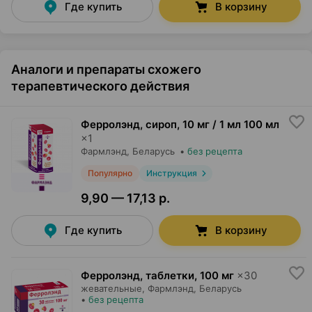
Где купить
В корзину
Аналоги и препараты схожего
терапевтического действия
Ферролэнд, сироп
,
10 мг / 1 мл 100 мл
×
1
Фармлэнд
, Беларусь
•
без рецепта
Популярно
Инструкция
9,90 — 17,13 р.
Где купить
В корзину
Ферролэнд, таблетки
,
100 мг
×
30
жевательные,
Фармлэнд
, Беларусь
•
без рецепта