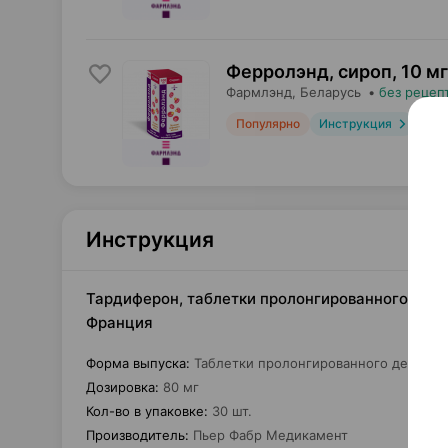
Ферролэнд, сироп
,
10 мг
Фармлэнд
, Беларусь
•
без рецеп
Популярно
Инструкция
Инструкция
Тардиферон, таблетки пролонгированного дейс
Франция
Форма выпуска
:
Таблетки пролонгированного действи
Дозировка
:
80 мг
Кол-во в упаковке
:
30 шт.
Производитель
:
Пьер Фабр Медикамент