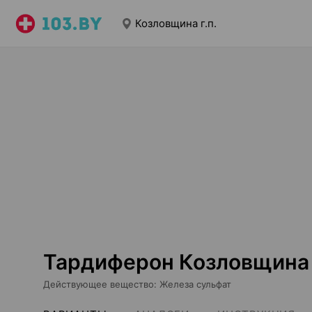
Козловщина г.п.
Тардиферон Козловщина г
Действующее вещество
:
Железа сульфат