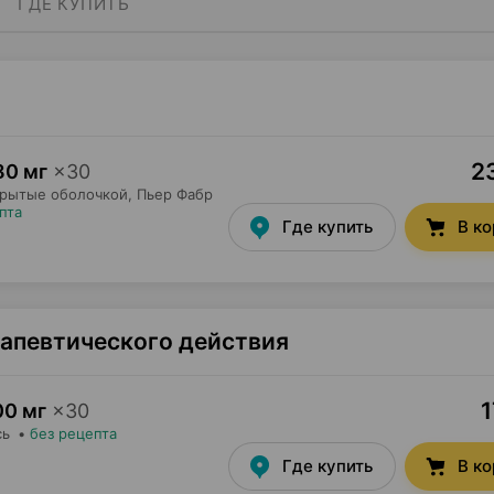
ГДЕ КУПИТЬ
23
80 мг
×
30
крытые оболочкой,
Пьер Фабр
пта
Где купить
В к
рапевтического действия
1
00 мг
×
30
сь
•
без рецепта
Где купить
В к