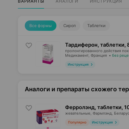
ВАРИАНТЫ
АНАЛОГИ
ИНСТРУКЦИЯ
Все формы
Сироп
Таблетки
Тардиферон, таблетки
,
пролонгированного действия по
Медикамент
, Франция
•
без реце
Инструкция
Аналоги и препараты схожего те
Ферролэнд, таблетки
,
1
жевательные,
Фармлэнд
, Белару
Популярно
Инструкция