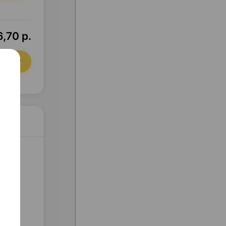
6,70 р.
орзину
ент