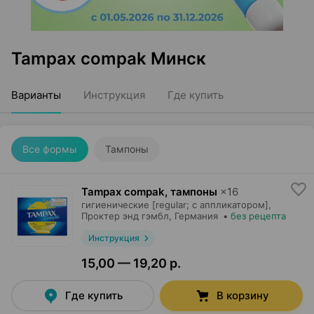
Tampax compak Минск
Варианты
Инструкция
Где купить
Все формы
Тампоны
Tampax compak, тампоны
×
16
гигиенические [regular; с аппликатором],
Проктер энд гэмбл
, Германия
•
без рецепта
Инструкция
15,00 — 19,20 р.
Где купить
В корзину