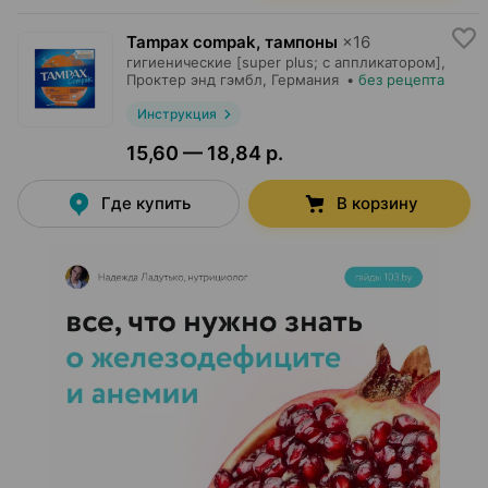
Tampax compak, тампоны
×
16
гигиенические [super plus; с аппликатором],
Проктер энд гэмбл
, Германия
•
без рецепта
Инструкция
15,60 — 18,84 р.
Где купить
В корзину