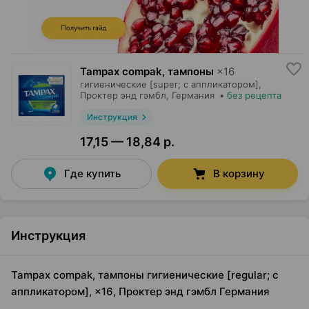
Tampax compak, тампоны
×
16
гигиенические [super; с аппликатором],
Проктер энд гэмбл
, Германия
•
без рецепта
Инструкция
17,15 — 18,84 р.
Где купить
В корзину
Инструкция
Tampax compak, тампоны гигиенические [regular; с
аппликатором], ×16, Проктер энд гэмбл Германия