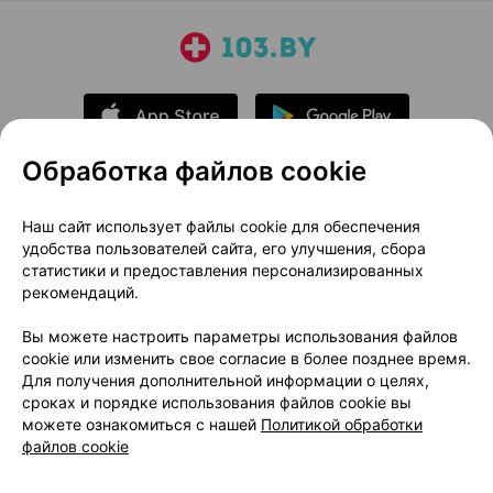
Обработка файлов cookie
О проекте
Новости проекта
Наш сайт использует файлы cookie для обеспечения
удобства пользователей сайта, его улучшения, сбора
Размещение рекламы
Медицинский маркетинг
статистики и предоставления персонализированных
Публичный договор
Доставка
рекомендаций.
Пользовательское соглашение
Вы можете настроить параметры использования файлов
Способы оплаты
Вакансии
Партнеры
cookie или изменить свое согласие в более позднее время.
Написать руководителю 103.by
Для получения дополнительной информации о целях,
сроках и порядке использования файлов cookie вы
Написать в поддержку
можете ознакомиться с нашей
Политикой обработки
Персональные настройки Cookie
файлов cookie
Обработка персональных данных