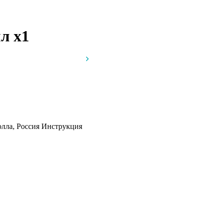
мл
x1
олла, Россия
Инструкция