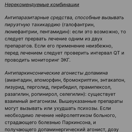
Нерекомендуемые комбинации
Антипаразитарные средства, способные вызывать
пируэтную тахикардию
(галофантрин,
люмефантрии, пентамидин): если это возможно, то
следует прервать лечение одним из двух
препаратов. Если его применение неизбежно,
перед лечением следует проверить интервал QT и
проводить мониторинг ЭКГ.
Антипаркинсонические агонисты допамина
(амантадин, апоморфин, бромокриптин, энтакапон,
лизурид, перголид, пирибедил, прамипексол,
разагилин, ропинирол, селегилин): существует
взаимный антагонизм. Вышеуказанные препараты
могут вызывать или ухудшать психозы. Если
необходимо лечение нейролептиком больного,
страдающего болезнью Паркинсона, и
получающего допаминергический агонист, дозу