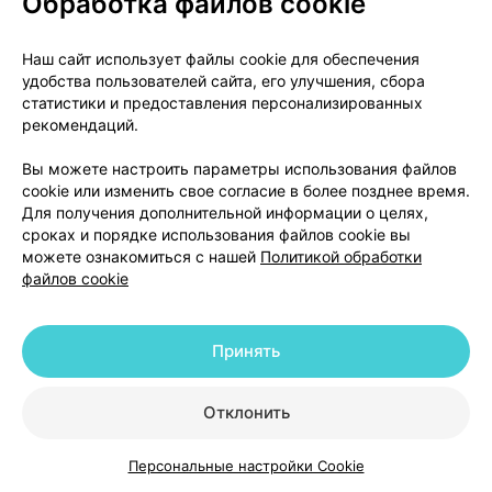
Обработка файлов cookie
мониторинг, особенно в начале совместного
приема.
Наш сайт использует файлы cookie для обеспечения
удобства пользователей сайта, его улучшения, сбора
Рокситромицин:
повышенный риск желудочковых
статистики и предоставления персонализированных
аритмий, особенно пируэтной тахикардии.
рекомендаций.
Требуется клинический мониторинг и контроль
ЭКГ на протяжении совместного приема.
Вы можете настроить параметры использования файлов
cookie или изменить свое согласие в более позднее время.
Для получения дополнительной информации о целях,
Сукральфат:
снижение желудочно-кишечной
сроках и порядке использования файлов cookie вы
абсорбции сульпирида.
можете ознакомиться с нашей
Политикой обработки
файлов cookie
Следует соблюдать интервалы между
применением сукральфата и сульпирида (более 2
часов, если возможно).
Принять
Топические средства для желудочно-кишечного
Отклонить
применения, антациды и угол
ь:
снижают
желудочно-кишечную абсорбцию сульпирида.
Персональные настройки Cookie
Следует соблюдать интервалы между
Каталог
Корзина
Избранное
Профиль