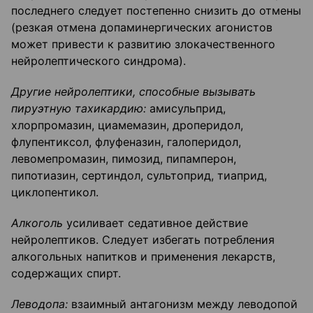
последнего следует постепенно снизить до отмены
(резкая отмена допаминергических агонистов
может привести к развитию злокачественного
нейролептического синдрома).
Другие нейролептики, способные вызывать
пируэтную тахикардию:
амисульприд,
хлорпромазин, циамемазин, дроперидол,
флупентиксол, флуфеназин, галоперидол,
левомепромазин, пимозид, пипамперон,
пипотиазин, сертиндол, сультоприд, тиаприд,
циклопентикол.
Алкоголь
усиливает седативное действие
нейролептиков. Следует избегать потребления
алкогольных напитков и применения лекарств,
содержащих спирт.
Леводопа:
взаимный антагонизм между леводопой