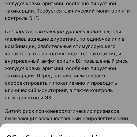
желудочковых аритмий, особенно пируэтной
тахикардии. Требуется клинический мониторинг и
контроль ЭКГ.
Препараты, снижающие уровень калия в крови
(калийвыводяшие диуретики, по одиночке или в
комбинации, слабительные стимулирующего
характера, глюкокортикоиды, тетракозактид и
внутривенный амфотерицин В): повышенный риск
желудочковых аритмий, особенно пируэтной
тахикардии. Перед назначением следует
скорректировать гипокалиемию и проводить
клинический мониторинг, а также контроль
электролитов и ЭКГ.
Литий:
риск психоневрологических признаков,
вызывающих злокачественный нейролептический
синдром или отравление литием. Необходим
регулярный клинический и лабораторный