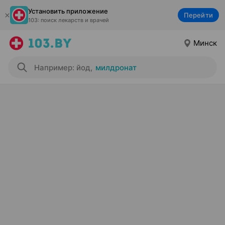
Установить приложение
Перейти
103: поиск лекарств и врачей
Минск
Например: йод
,
милдронат