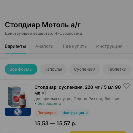
Стопдиар Мотоль а/г
Действующее вещество
:
Нифуроксазид
Варианты
Аналоги
Где купить
Инструкция
Все формы
Капсулы
Суспензия
Таблетки
Стопдиар, суспензия
,
220 мг / 5 мл 90
мл
×
1
для приема внутрь,
Гедеон Рихтер
, Венгрия
•
без рецепта
Популярно
Инструкция
15,53 — 15,57 р.