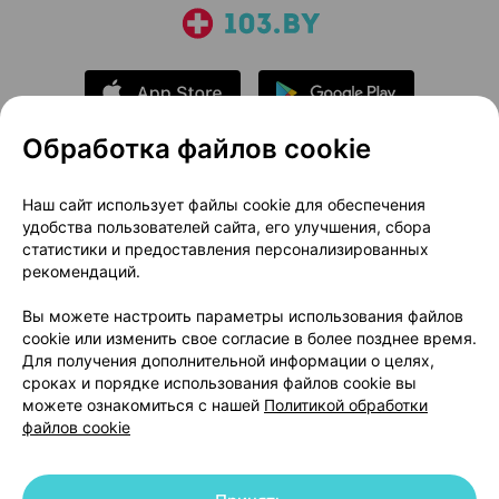
Обработка файлов cookie
О проекте
Новости проекта
Наш сайт использует файлы cookie для обеспечения
удобства пользователей сайта, его улучшения, сбора
Размещение рекламы
Медицинский маркетинг
статистики и предоставления персонализированных
Публичный договор
Доставка
рекомендаций.
Пользовательское соглашение
Вы можете настроить параметры использования файлов
Способы оплаты
Вакансии
Партнеры
cookie или изменить свое согласие в более позднее время.
Написать руководителю 103.by
Для получения дополнительной информации о целях,
сроках и порядке использования файлов cookie вы
Написать в поддержку
можете ознакомиться с нашей
Политикой обработки
Персональные настройки Cookie
файлов cookie
Обработка персональных данных