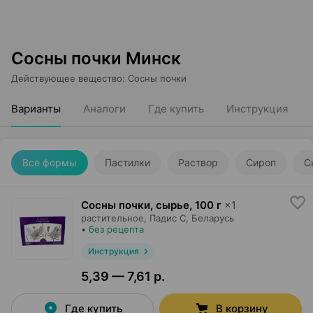
Сосны почки Минск
Действующее вещество
:
Сосны почки
Варианты
Аналоги
Где купить
Инструкция
Все формы
Пастилки
Раствор
Сироп
С
Сосны почки, сырье
,
100 г
×
1
растительное,
Падис С
, Беларусь
•
без рецепта
Инструкция
5,39 — 7,61 р.
Где купить
В корзину