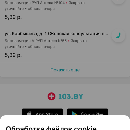
Белфармация РУП Аптека №104
Закрыто
уточняйте
обновл. вчера
5,39 р.
ул. Карбышева, д. 1 (Женская консультация п-ки №27)
Белфармация А РУП Аптека №55
Закрыто
уточняйте
обновл. вчера
5,39 р.
Показать еще
Обработка файлов cookie