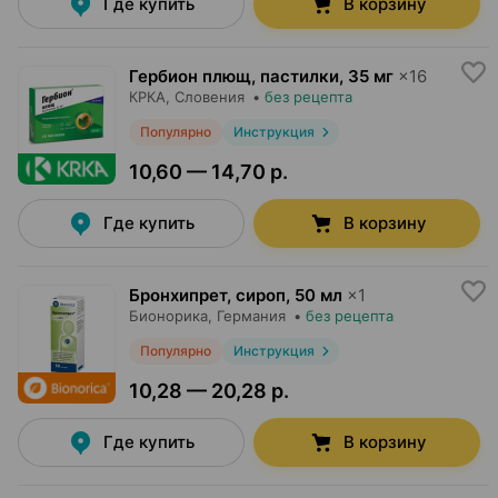
Где купить
В корзину
Гербион плющ, пастилки
,
35 мг
×
16
КРКА
, Словения
•
без рецепта
Популярно
Инструкция
10,60 — 14,70 р.
Где купить
В корзину
Бронхипрет, сироп
,
50 мл
×
1
Бионорика
, Германия
•
без рецепта
Популярно
Инструкция
10,28 — 20,28 р.
Где купить
В корзину