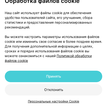
Обработка файлов cookie
принимать этот лекарственный препарат.
Прекращение долгосрочной терапии необходимо
Наш сайт использует файлы cookie для обеспечения
проводить постепенно под наблюдением врача.
удобства пользователей сайта, его улучшения, сбора
После прекращения терапии врач проверит,
статистики и предоставления персонализированных
рекомендаций.
вырабатывается ли у Вас достаточное количество
кортикостероидов в коре надпочечников.
Вы можете настроить параметры использования файлов
Признаками недостаточного количества
cookie или изменить свое согласие в более позднее время.
кортикостероидов являются: сильная
Для получения дополнительной информации о целях,
утомляемость (астения), головокружение после
сроках и порядке использования файлов cookie вы
можете ознакомиться с нашей
Политикой обработки
того, как Вы встаете из положения «лёжа»
файлов cookie
(ортостатическая гипотензия), и депрессия.
При резком прекращении может развиться
Принять
«синдром отмены» со следующими симптомами:
существенная потеря аппетита, тошнота, рвота,
Отклонить
заторможенность сознания, головная боль,
повышение температуры, боль в суставах,
нарушение внешних слоев кожи, мышечная боль,
Персональные настройки Cookie
Каталог
Корзина
Избранное
Профиль