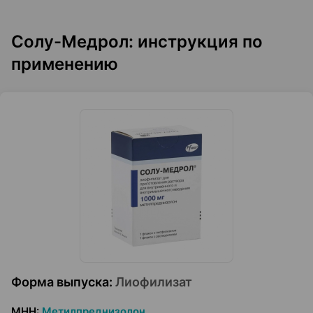
Солу-Медрол: инструкция по
применению
Форма выпуска
:
Лиофилизат
МНН
:
Метилпреднизолон