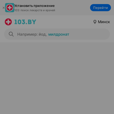
Установить приложение
Перейти
103: поиск лекарств и врачей
Минск
Например: йод
,
милдронат