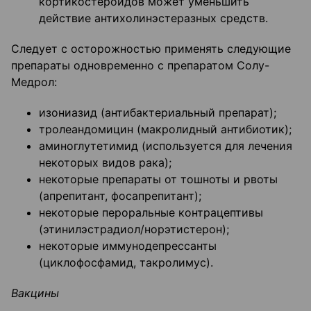
кортикостероидов может уменьшить
действие антихолинэстеразных средств.
Следует с осторожностью применять следующие
препараты одновременно с препаратом Солу-
Медрол:
изониазид (антибактериальный препарат);
тролеандомицин (макролидный антибиотик);
аминоглутетимид (используется для лечения
некоторых видов рака);
некоторые препараты от тошноты и рвоты
(апрепитант, фосапрепитант);
некоторые пероральные контрацептивы
(этинилэстрадиол/норэтистерон);
некоторые иммунодепрессанты
(циклофосфамид, такролимус).
Вакцины