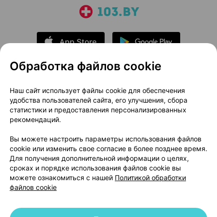
Обработка файлов cookie
О проекте
Новости проекта
Наш сайт использует файлы cookie для обеспечения
удобства пользователей сайта, его улучшения, сбора
Размещение рекламы
Медицинский маркетинг
статистики и предоставления персонализированных
Публичный договор
Доставка
рекомендаций.
Пользовательское соглашение
Вы можете настроить параметры использования файлов
Способы оплаты
Вакансии
Партнеры
cookie или изменить свое согласие в более позднее время.
Написать руководителю 103.by
Для получения дополнительной информации о целях,
сроках и порядке использования файлов cookie вы
Написать в поддержку
можете ознакомиться с нашей
Политикой обработки
Персональные настройки Cookie
файлов cookie
Обработка персональных данных