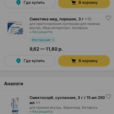
Где купить
В корзину
Смектика мед, порошок
,
3 г
×
10
для приготовления суспензии для приема
внутрь,
Мед-интерпласт
, Беларусь
•
без рецепта
Инструкция
9,62 — 11,80 р.
Где купить
В корзину
Аналоги
Смектосорб, суспензия
,
3 г / 15 мл 250
мл
×
1
для приема внутрь,
Фармлэнд
, Беларусь
•
без рецепта