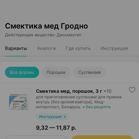
Смектика мед Гродно
Действующее вещество
:
Диосмектит
Варианты
Аналоги
Где купить
Инструкция
Все формы
Порошок
Суспензия
Смектика мед, порошок
,
3 г
×
10
для приготовления суспензии для приема
внутрь [без ароматизатора],
Мед-
интерпласт
, Беларусь
•
без рецепта
Инструкция
9,32 — 11,87 р.