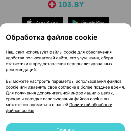
Обработка файлов cookie
О проекте
Новости проекта
Наш сайт использует файлы cookie для обеспечения
удобства пользователей сайта, его улучшения, сбора
Размещение рекламы
Медицинский маркетинг
статистики и предоставления персонализированных
Публичный договор
Доставка
рекомендаций.
Пользовательское соглашение
Вы можете настроить параметры использования файлов
Способы оплаты
Вакансии
Партнеры
cookie или изменить свое согласие в более позднее время.
Написать руководителю 103.by
Для получения дополнительной информации о целях,
сроках и порядке использования файлов cookie вы
Написать в поддержку
можете ознакомиться с нашей
Политикой обработки
Персональные настройки Cookie
файлов cookie
Обработка персональных данных
Принять