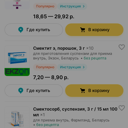
Популярно
Инструкция
18,65 — 29,92 р.
Где купить
В корзину
Смектит э, порошок
,
3 г
×
10
для приготовления суспензии для приема
внутрь,
Экзон
, Беларусь
•
без рецепта
Популярно
Инструкция
7,20 — 8,90 р.
Где купить
В корзину
Смектосорб, суспензия
,
3 г / 15 мл 100
мл
×
1
для приема внутрь,
Фармлэнд
, Беларусь
•
без рецепта