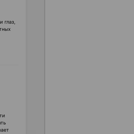
 глаз,
ктных
ти
ать
вает