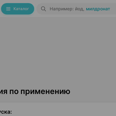
Каталог
Например: йод
,
милдронат
ция по применению
уска
: