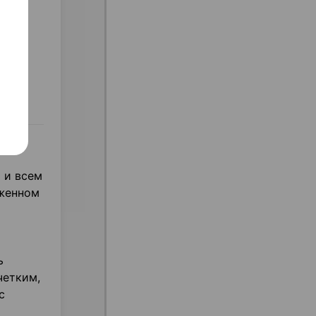
 и всем
аженном
ь
четким,
с