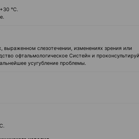
+30 °C.
е.
, выраженном слезотечении, изменениях зрения или
едство офтальмологическое Систейн и проконсультируй
альнейшее усугубление проблемы.
C.