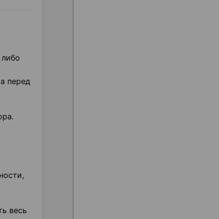
 либо
а перед
ора.
ности,
ть весь