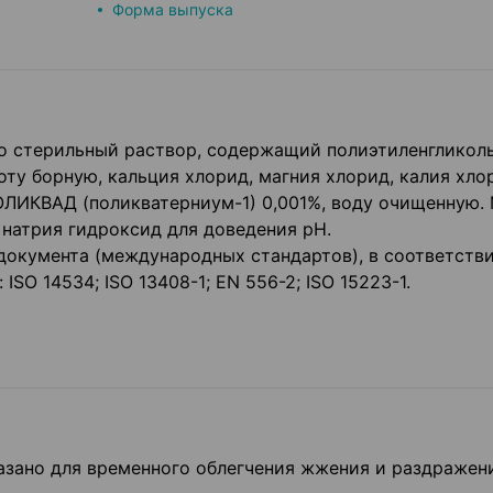
Форма выпуска
о стерильный раствор, содержащий полиэтиленгликоль
оту борную, кальция хлорид, магния хлорид, калия хло
ПОЛИКВАД (поликватерниум-1) 0,001%, воду очищенную.
натрия гидроксид для доведения pH.
документа (международных стандартов), в соответстви
SO 14534; ISO 13408-1; EN 556-2; ISO 15223-1.
зано для временного облегчения жжения и раздражени