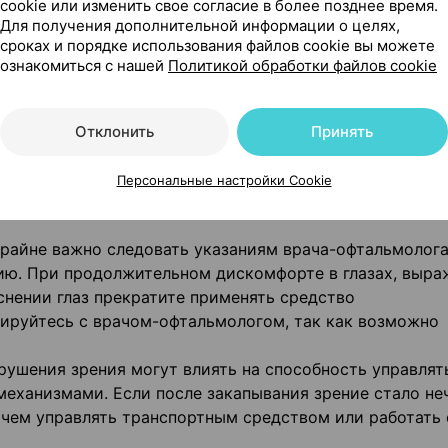
cookie или изменить свое согласие в более позднее время.
Для получения дополнительной информации о целях,
ите флакон.
сроках и порядке использования файлов cookie вы можете
при необходимости в течение дня для устранения
ознакомиться с нашей
Политикой обработки файлов cookie
 можно применять перед надеванием и после снятия
в пораженный глаз (или оба глаза) и поморгайте.
Отклонить
Принять
ния.
Персональные настройки Cookie
крайне важно следовать указаниям врача-офтальмолога
ию. При продолжительном дискомфорте в глазах, выр
снении глаз прекратите применять средство
ируйтесь с врачом-офтальмологом, так как возможно
рушения зрения могут влиять на способность управлят
механизмами. Если после закапывания зрение стало не
 чем управлять транспортным средством или работать 