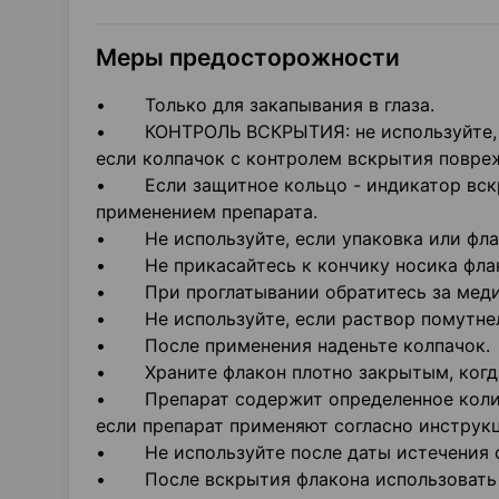
Меры предосторожности
• Только для закапывания в глаза.
• КОНТРОЛЬ ВСКРЫТИЯ: не используйте, ес
если колпачок с контролем вскрытия повре
• Если защитное кольцо - индикатор вскры
применением препарата.
• Не используйте, если упаковка или флак
• Не прикасайтесь к кончику носика флако
• При проглатывании обратитесь за мед
• Не используйте, если раствор помутнел 
• После применения наденьте колпачок.
• Храните флакон плотно закрытым, когда
• Препарат содержит определенное количе
если препарат применяют согласно инструк
• Не используйте после даты истечения ср
• После вскрытия флакона использовать в 