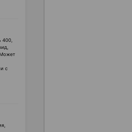
 400,
рид,
 Может
и с
я,