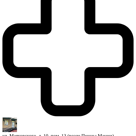
ул. Маяковского, д. 10, пом. 13 (возле Пиццы Мании)