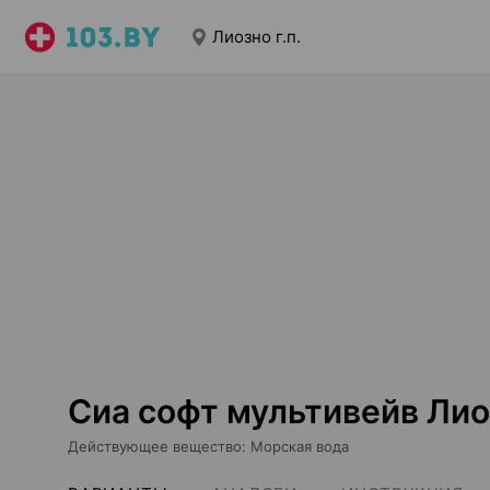
Лиозно г.п.
Сиа софт мультивейв Лиоз
Действующее вещество
:
Морская вода