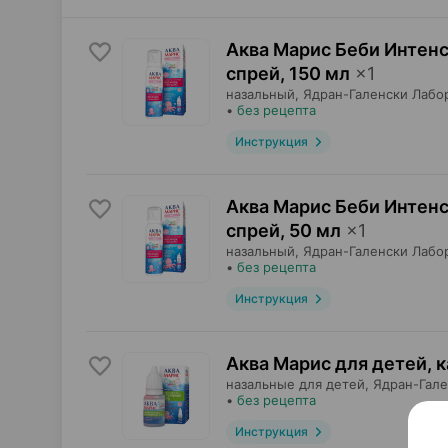
Аква Марис Беби Интен
спрей
,
150 мл
×
1
назальный,
Ядран-Галенски Лабо
•
без рецепта
Инструкция
Аква Марис Беби Интен
спрей
,
50 мл
×
1
назальный,
Ядран-Галенски Лабо
•
без рецепта
Инструкция
Аква Марис для детей, 
назальные для детей,
Ядран-Гале
•
без рецепта
Инструкция