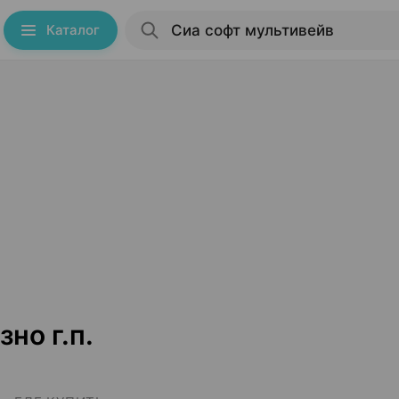
Каталог
но г.п.