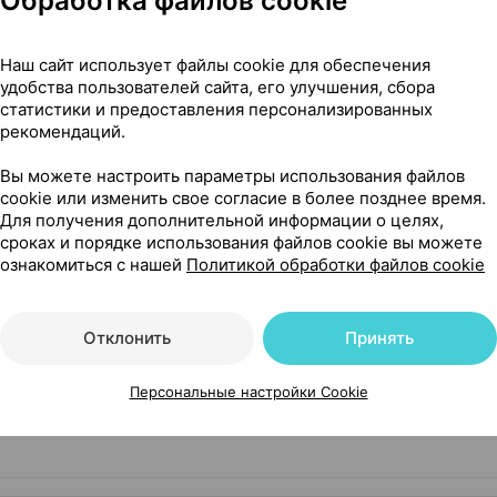
Обработка файлов cookie
15,58 — 19
й, спрей
,
30 мл
×
1
Наш сайт использует файлы cookie для обеспечения
Галенски Лабораторий
,
удобства пользователей сайта, его улучшения, сбора
статистики и предоставления персонализированных
Где купить
В к
рекомендаций.
Вы можете настроить параметры использования файлов
cookie или изменить свое согласие в более позднее время.
25,63 — 31
ская соль,
Для получения дополнительной информации о целях,
30
сроках и порядке использования файлов cookie вы можете
рватия
•
без рецепта
Где купить
В к
ознакомиться с нашей
Политикой обработки файлов cookie
Отклонить
Принять
Показать еще
Персональные настройки Cookie