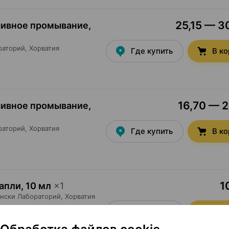
25,15 — 30
сивное промывание,
раторий
, Хорватия
Где купить
В к
16,70 — 2
сивное промывание,
раторий
, Хорватия
Где купить
В к
1
капли
,
10 мл
×
1
нски Лабораторий
, Хорватия
Где купить
В к