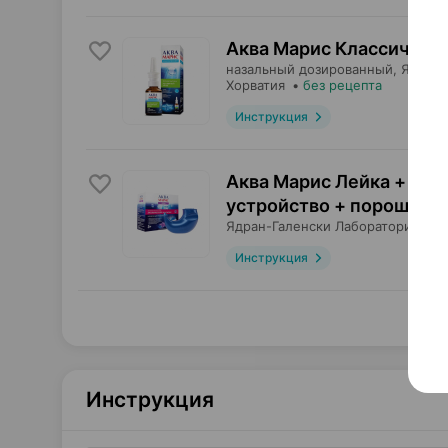
Аква Марис Классически
назальный дозированный,
Ядран-
Хорватия
•
без рецепта
Инструкция
Аква Марис Лейка + мор
устройство + порошок
×
Ядран-Галенски Лабораторий
, Хо
Инструкция
Инструкция