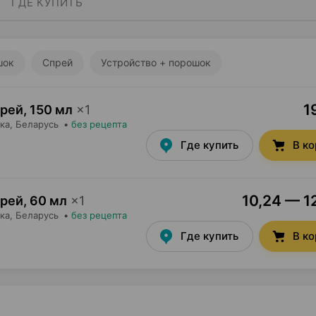
ГДЕ КУПИТЬ
шок
Спрей
Устройство + порошок
1
прей
,
150 мл
×
1
ка
, Беларусь
•
без рецепта
Где купить
В к
10,24 — 12
прей
,
60 мл
×
1
ка
, Беларусь
•
без рецепта
Где купить
В к