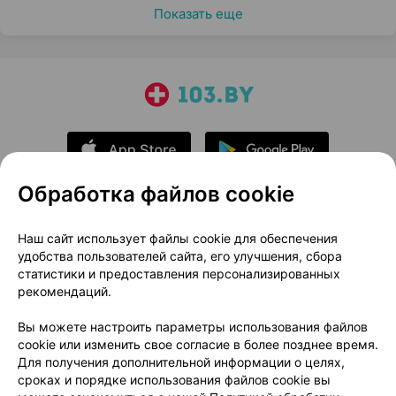
Показать еще
Обработка файлов cookie
О проекте
Новости проекта
Наш сайт использует файлы cookie для обеспечения
удобства пользователей сайта, его улучшения, сбора
Размещение рекламы
Медицинский маркетинг
статистики и предоставления персонализированных
Публичный договор
Доставка
рекомендаций.
Пользовательское соглашение
Вы можете настроить параметры использования файлов
Способы оплаты
Вакансии
Партнеры
cookie или изменить свое согласие в более позднее время.
Написать руководителю 103.by
Для получения дополнительной информации о целях,
сроках и порядке использования файлов cookie вы
Написать в поддержку