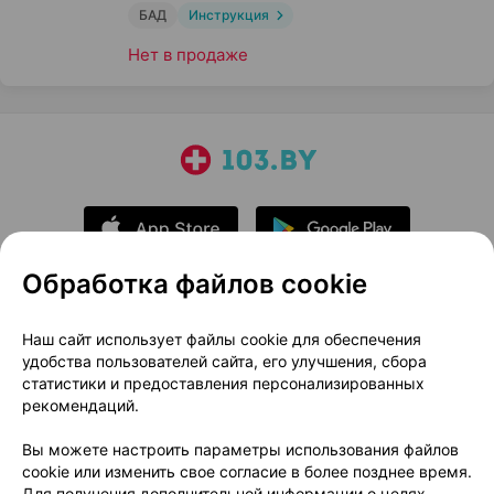
БАД
Инструкция
Нет в продаже
Обработка файлов cookie
О проекте
Новости проекта
Наш сайт использует файлы cookie для обеспечения
удобства пользователей сайта, его улучшения, сбора
Размещение рекламы
Медицинский маркетинг
статистики и предоставления персонализированных
Публичный договор
Доставка
рекомендаций.
Пользовательское соглашение
Вы можете настроить параметры использования файлов
Способы оплаты
Вакансии
Партнеры
cookie или изменить свое согласие в более позднее время.
Написать руководителю 103.by
Для получения дополнительной информации о целях,