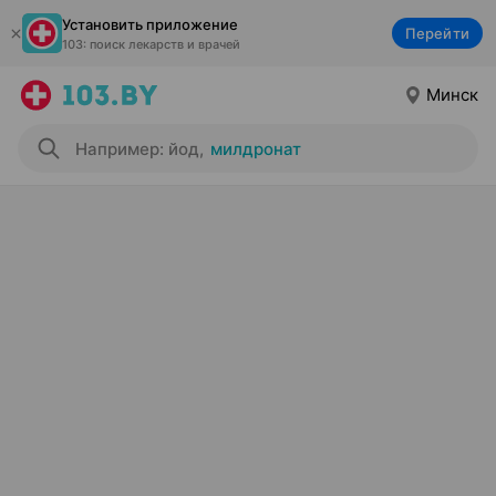
Установить приложение
Перейти
103: поиск лекарств и врачей
Минск
Например: йод
,
милдронат