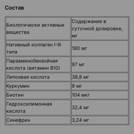
Состав
Содержание в
Биологически активные
суточной дозировке,
вещества
мг
Нативный коллаген I-III
180 мг
типа
Парааминобензойная
97 мг
кислота (витамин В10)
Липоевая кислота
38,8 мг
Куркумин
9 мг
Биотин
104 мкг
Гидроксилимонная
32,4 мг
кислота
Синефрин
3,24 мг