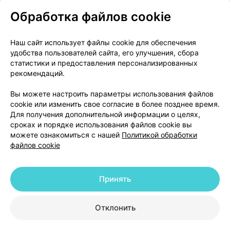
Обработка файлов cookie
О проекте
Новости проекта
Наш сайт использует файлы cookie для обеспечения
удобства пользователей сайта, его улучшения, сбора
Размещение рекламы
Медицинский маркетинг
статистики и предоставления персонализированных
Публичный договор
Доставка
рекомендаций.
Пользовательское соглашение
Вы можете настроить параметры использования файлов
Способы оплаты
Вакансии
Партнеры
cookie или изменить свое согласие в более позднее время.
Написать руководителю 103.by
Для получения дополнительной информации о целях,
сроках и порядке использования файлов cookie вы
Написать в поддержку
можете ознакомиться с нашей
Политикой обработки
Персональные настройки Cookie
файлов cookie
Обработка персональных данных
Принять
© 2026 ООО «Артокс Лаб», УНП 191700409 | 220012, Республика Беларусь,
г. Минск, улица Толбухина, 2, пом. 16 | help@103.by
|
Служба поддержки
+375 291212755
Отклонить