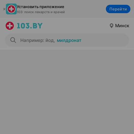
Установить приложение
Перейти
103: поиск лекарств и врачей
Минск
Например: йод
,
милдронат