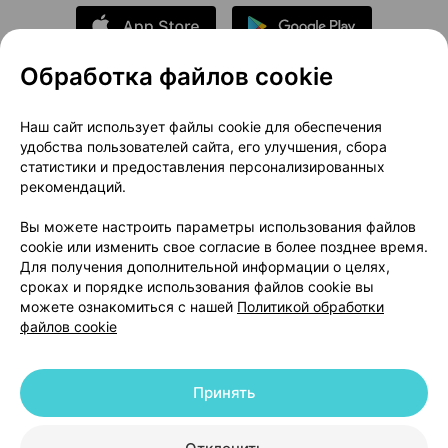
Обработка файлов cookie
О проекте
Новости проекта
Наш сайт использует файлы cookie для обеспечения
удобства пользователей сайта, его улучшения, сбора
Размещение рекламы
Медицинский маркетинг
статистики и предоставления персонализированных
Публичный договор
Доставка
рекомендаций.
Пользовательское соглашение
Вы можете настроить параметры использования файлов
Способы оплаты
Вакансии
Партнеры
cookie или изменить свое согласие в более позднее время.
Написать руководителю 103.by
Для получения дополнительной информации о целях,
сроках и порядке использования файлов cookie вы
Написать в поддержку
можете ознакомиться с нашей
Политикой обработки
Персональные настройки Cookie
файлов cookie
Обработка персональных данных
Принять
© 2026 ООО «Артокс Лаб», УНП 191700409 | 220012, Республика Беларусь,
г. Минск, улица Толбухина, 2, пом. 16 | help@103.by
|
Служба поддержки
+375 291212755