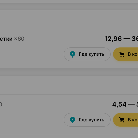
12,96 — 36
летки
×
60
Где купить
В к
4,54 — 5
0
Где купить
В к