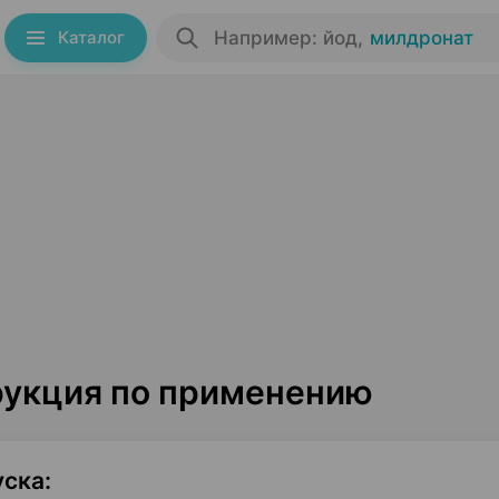
Каталог
Например: йод
,
милдронат
рукция по применению
уска
: