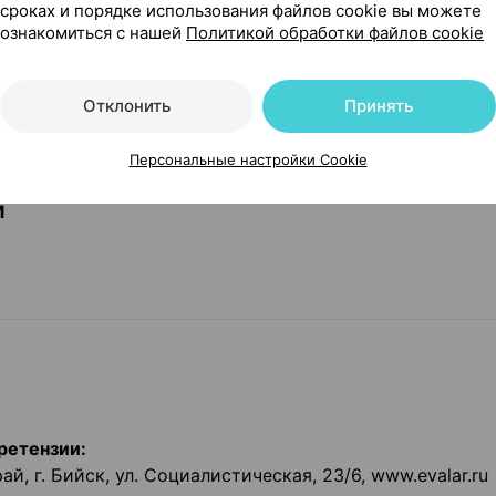
льтироваться с врачом.
сроках и порядке использования файлов cookie вы можете
ознакомиться с нашей
Политикой обработки файлов cookie
Отклонить
Принять
мя еды.
сяца. При необходимости курс приема можно повторит
Персональные настройки Cookie
и
ретензии:
й, г. Бийск, ул. Социалистическая, 23/6, www.evalar.ru