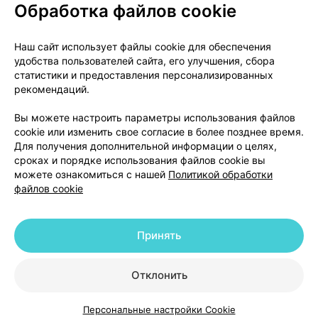
Обработка файлов cookie
О проекте
Новости проекта
Наш сайт использует файлы cookie для обеспечения
удобства пользователей сайта, его улучшения, сбора
Размещение рекламы
Медицинский маркетинг
статистики и предоставления персонализированных
Публичный договор
Доставка
рекомендаций.
Пользовательское соглашение
Вы можете настроить параметры использования файлов
Способы оплаты
Вакансии
Партнеры
cookie или изменить свое согласие в более позднее время.
Написать руководителю 103.by
Для получения дополнительной информации о целях,
сроках и порядке использования файлов cookie вы
Написать в поддержку
можете ознакомиться с нашей
Политикой обработки
Персональные настройки Cookie
файлов cookie
Обработка персональных данных
Принять
© 2026 ООО «Артокс Лаб», УНП 191700409 | 220012, Республика Беларусь,
г. Минск, улица Толбухина, 2, пом. 16 | help@103.by
|
Служба поддержки
+375 291212755
Отклонить
Персональные настройки Cookie
Каталог
Корзина
Избранное
Профиль