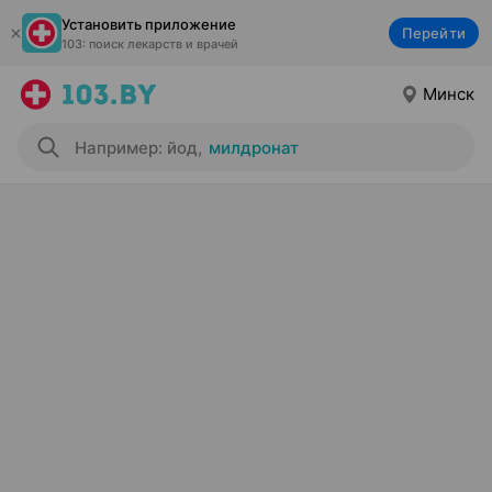
Установить приложение
Перейти
103: поиск лекарств и врачей
Минск
Например: йод
,
милдронат