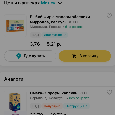
Цены в аптеках
Минск
Рыбий жир с маслом облепихи
мирролла, капсулы
×
100
Мирролла
, Россия
•
без рецепта
БАД
Инструкция
3,76 — 5,21 р.
Где купить
В корзину
Аналоги
Омега-3 профи, капсулы
×
60
Фармлэнд
, Беларусь
•
без рецепта
БАД
Популярно
Инструкция