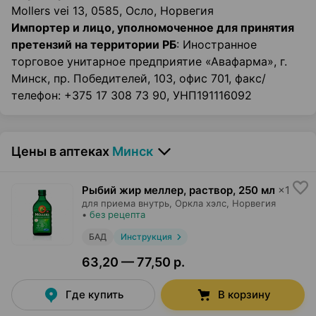
Mollers vei 13, 0585, Осло, Норвегия
Импортер и лицо, уполномоченное для принятия
претензий на территории РБ
: Иностранное
торговое унитарное предприятие «Авафарма», г.
Минск, пр. Победителей, 103, офис 701, факс/
телефон: +375 17 308 73 90, УНП191116092
Цены в аптеках
Минск
Рыбий жир меллер, раствор
,
250 мл
×
1
для приема внутрь,
Оркла хэлс
, Норвегия
•
без рецепта
БАД
Инструкция
63,20 — 77,50 р.
Где купить
В корзину