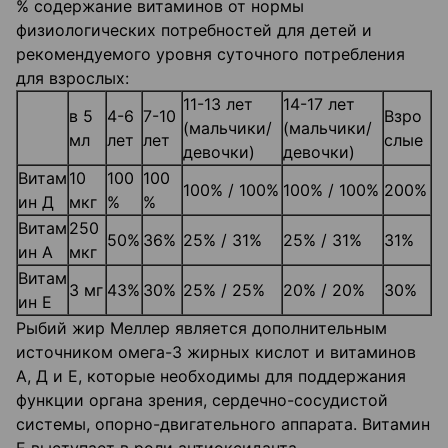
% содержание витаминов от нормы
физиологических потребностей для детей и
рекомендуемого уровня суточного потребления
для взрослых:
11-13 лет
14-17 лет
в 5
4-6
7-10
Взро
(мальчики/
(мальчики/
мл
лет
лет
слые
девочки)
девочки)
Витам
10
100
100
100% / 100%
100% / 100%
200%
ин Д
мкг
%
%
Витам
250
50%
36%
25% / 31%
25% / 31%
31%
ин А
мкг
Витам
3 мг
43%
30%
25% / 25%
20% / 20%
30%
ин Е
Рыбий жир Меллер является дополнительным
источником омега-3 жирных кислот и витаминов
А, Д и Е, которые необходимы для поддержания
функции органа зрения, сердечно-сосудистой
системы, опорно-двигательного аппарата. Витамин