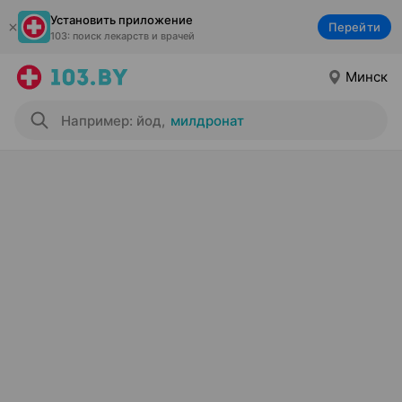
Установить приложение
Перейти
103: поиск лекарств и врачей
Минск
Например: йод
,
милдронат