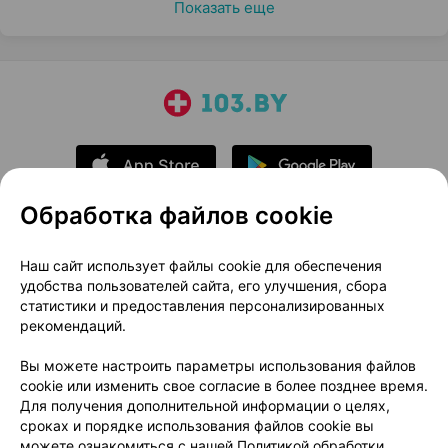
Показать еще
Обработка файлов cookie
О проекте
Новости проекта
Наш сайт использует файлы cookie для обеспечения
удобства пользователей сайта, его улучшения, сбора
Размещение рекламы
Медицинский маркетинг
статистики и предоставления персонализированных
Публичный договор
Доставка
рекомендаций.
Пользовательское соглашение
Вы можете настроить параметры использования файлов
Способы оплаты
Вакансии
Партнеры
cookie или изменить свое согласие в более позднее время.
Написать руководителю 103.by
Для получения дополнительной информации о целях,
сроках и порядке использования файлов cookie вы
Написать в поддержку
можете ознакомиться с нашей
Политикой обработки