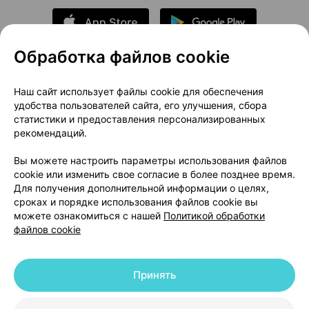
Обработка файлов cookie
О проекте
Новости проекта
Наш сайт использует файлы cookie для обеспечения
удобства пользователей сайта, его улучшения, сбора
Размещение рекламы
Медицинский маркетинг
статистики и предоставления персонализированных
Публичный договор
Доставка
рекомендаций.
Пользовательское соглашение
Вы можете настроить параметры использования файлов
Способы оплаты
Вакансии
Партнеры
cookie или изменить свое согласие в более позднее время.
Написать руководителю 103.by
Для получения дополнительной информации о целях,
сроках и порядке использования файлов cookie вы
Написать в поддержку
можете ознакомиться с нашей
Политикой обработки
Персональные настройки Cookie
файлов cookie
Обработка персональных данных
Принять
© 2026 ООО «Артокс Лаб», УНП 191700409 | 220012, Республика Беларусь,
г. Минск, улица Толбухина, 2, пом. 16 | help@103.by
|
Служба поддержки