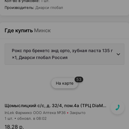
Кол-во в упаковке
:
1 шт.
Производитель
:
Диарси глобал
Где купить
Минск
Рокс про брекетс энд орто, зубная паста 135 г
×1, Диарси глобал Россия
53
На карте
Щомыслицкий с/с, д. 32/4, пом.4а (ТРЦ DiaMond city, вход напротив магазина Маяк)
InLek Фармико ООО Аптека №36
Закрыто
1 шт.
обновл. в 08:02
18,28 р.