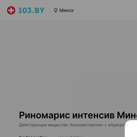
Минск
Риномарис интенсив Мин
Действующее вещество
:
Ксилометазолин + ипратропия б