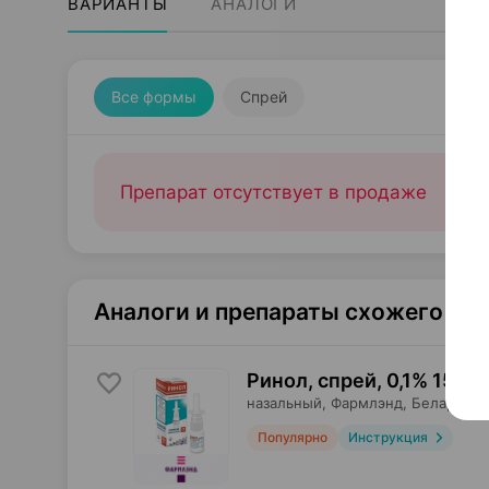
ВАРИАНТЫ
АНАЛОГИ
Все формы
Спрей
Препарат отсутствует в продаже
Аналоги и препараты схожего те
Ринол, спрей
,
0,1% 15 мл
назальный,
Фармлэнд
, Беларусь
Популярно
Инструкция