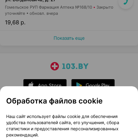
Гомельское РУП Фармация Аптека №168/10
Закрыто
уточняйте
обновл. вчера
19,68 р.
Показать еще
Обработка файлов cookie
О проекте
Новости проекта
Наш сайт использует файлы cookie для обеспечения
удобства пользователей сайта, его улучшения, сбора
Размещение рекламы
Медицинский маркетинг
статистики и предоставления персонализированных
Публичный договор
Доставка
рекомендаций.