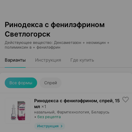
Ринодекса с фенилэфрином
Светлогорск
Действующее вещество
:
Дексаметазон + неомицин +
полимиксин в + фенилэфрин
Варианты
Инструкция
Где купить
Все формы
Спрей
Ринодекса с фенилэфрином, спрей
,
15
мл
×
1
назальный,
Фармтехнология
, Беларусь
•
без рецепта
Инструкция