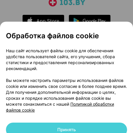
Обработка файлов cookie
О проекте
Новости проекта
Наш сайт использует файлы cookie для обеспечения
удобства пользователей сайта, его улучшения, сбора
Размещение рекламы
Медицинский маркетинг
статистики и предоставления персонализированных
Публичный договор
Доставка
рекомендаций.
Пользовательское соглашение
Вы можете настроить параметры использования файлов
Способы оплаты
Вакансии
Партнеры
cookie или изменить свое согласие в более позднее время.
Написать руководителю 103.by
Для получения дополнительной информации о целях,
сроках и порядке использования файлов cookie вы
Написать в поддержку
можете ознакомиться с нашей
Политикой обработки
Персональные настройки Cookie
файлов cookie
Обработка персональных данных
Принять