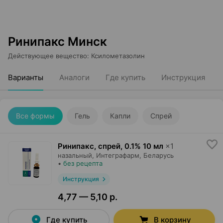
Ринипакс Минск
Действующее вещество
:
Ксилометазолин
Варианты
Аналоги
Где купить
Инструкция
Все формы
Гель
Капли
Спрей
Ринипакс, спрей
,
0.1% 10 мл
×
1
назальный,
Интеграфарм
, Беларусь
•
без рецепта
Инструкция
4,77 — 5,10 р.
Где купить
В корзину