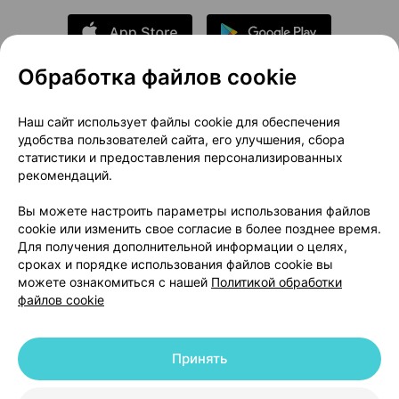
Обработка файлов cookie
О проекте
Новости проекта
Наш сайт использует файлы cookie для обеспечения
удобства пользователей сайта, его улучшения, сбора
Размещение рекламы
Медицинский маркетинг
статистики и предоставления персонализированных
Публичный договор
Доставка
рекомендаций.
Пользовательское соглашение
Вы можете настроить параметры использования файлов
Способы оплаты
Вакансии
Партнеры
cookie или изменить свое согласие в более позднее время.
Написать руководителю 103.by
Для получения дополнительной информации о целях,
сроках и порядке использования файлов cookie вы
Написать в поддержку
можете ознакомиться с нашей
Политикой обработки
Персональные настройки Cookie
файлов cookie
Обработка персональных данных
Принять
© 2026 ООО «Артокс Лаб», УНП 191700409 | 220012, Республика Беларусь,
г. Минск, улица Толбухина, 2, пом. 16 | help@103.by
|
Служба поддержки