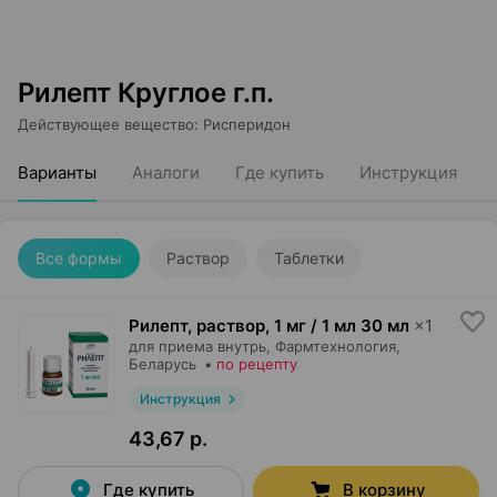
Рилепт Круглое г.п.
Действующее вещество
:
Рисперидон
Варианты
Аналоги
Где купить
Инструкция
Все формы
Раствор
Таблетки
Рилепт, раствор
,
1 мг / 1 мл 30 мл
×
1
для приема внутрь,
Фармтехнология
,
Беларусь
•
по рецепту
Инструкция
43,67 р.
Где купить
В корзину