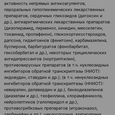
активность непрямых антикоагулянтов,
пероральных гипогликемических лекарственных
препаратов, сердечных гликозидов (дигоксин и
др.), антиаритмических лекарственных препаратов
(дизопирамид, пирменол, хинидин, мексилетин,
токаинид, пропафенон), глюкокортикостероидов,
дапсона, гидантоинов (фенитоин), карбамазепина,
буспирона, барбитуратов (фенобарбитал,
гексобарбитал и др.), некоторых трициклических
антидепрессантов (нортриптилин),
противовирусных препаратов (в т.ч. нуклеозидных
ингибиторов обратной транскриптазы (НИОТ):
зидовудин, ставудин и др.); (в т.ч. ненуклеозидных
ингибиторов обратной транскриптазы (ННИОТ):
невирапин, делавирдин и др.), бензодиазепинов
(диазепам и др.), теофиллина, хлорамфеникола,
нейролептиков (галоперидол и др.),
противогрибковых препаратов (итраконазол,
тербинафин и др.), циклоспорина, азатиоприна,