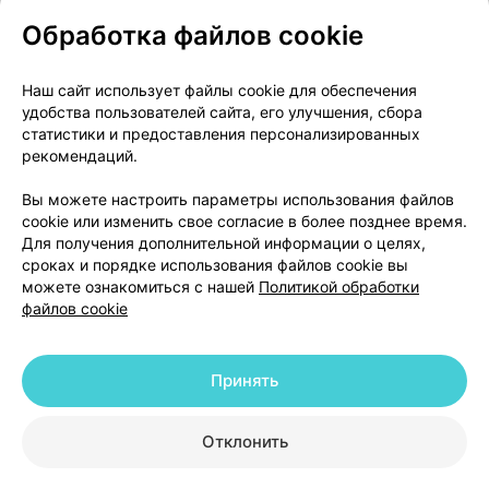
Обработка файлов cookie
О проекте
Новости проекта
Наш сайт использует файлы cookie для обеспечения
удобства пользователей сайта, его улучшения, сбора
Размещение рекламы
Медицинский маркетинг
статистики и предоставления персонализированных
Публичный договор
Доставка
рекомендаций.
Пользовательское соглашение
Вы можете настроить параметры использования файлов
Способы оплаты
Вакансии
Партнеры
cookie или изменить свое согласие в более позднее время.
Написать руководителю 103.by
Для получения дополнительной информации о целях,
сроках и порядке использования файлов cookie вы
Написать в поддержку
можете ознакомиться с нашей
Политикой обработки
Персональные настройки Cookie
файлов cookie
Обработка персональных данных
Принять
© 2026 ООО «Артокс Лаб», УНП 191700409 | 220012, Республика Беларусь,
г. Минск, улица Толбухина, 2, пом. 16 | help@103.by
|
Служба поддержки
+375 291212755
Отклонить